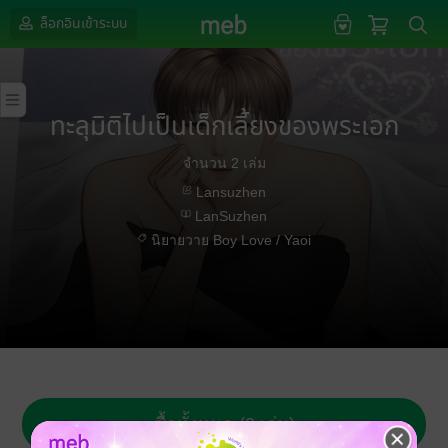
ล็อกอินเข้าระบบ
ทะลุมิติไปเป็นเด็กเลี้ยงของพระเอก
จำนวน 2 เล่ม
Lansuzhen
LanSuzhen
นิยายวาย Boy Love / Yaoi
ซื้อทั้งหมด (2 เล่ม)