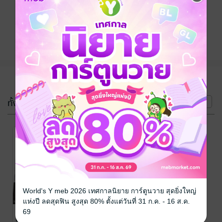
ติดตาม
แชร์
(2 เล่ม)
ทั้งหมด
หน้าที่ 1
-31%
-42%
World's Y meb 2026 เทศกาลนิยาย การ์ตูนวาย สุดยิ่งใหญ่
แห่งปี ลดสุดฟิน สูงสุด 80% ตั้งแต่วันที่ 31 ก.ค. - 16 ส.ค.
ทะลุมิติไปเป็น
ทะลุมิติไปเป็น
69
เด็กเลี้ยงของ
เด็กเลี้ยงของ