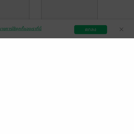
ายการใช้คุกกี้ของเราที่นี่
ตกลง
สมัครขายอีบุ๊ก
วิธีการใช้งาน
ติดต่อเรา
ยัยสาวเมด
รักล้นใจของยัยสาวเมด
เล่ม 8
/ NED Comics
SHOUKI SATO
/ NED Comics
การ์ตูนทั่วไป
8 Rating