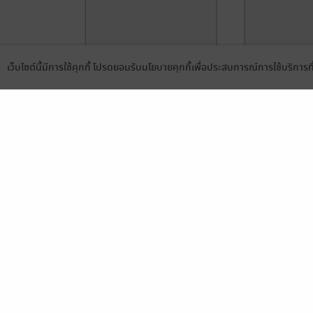
เว็บไซต์นี้มีการใช้คุกกี้ โปรดยอมรับนโยบายคุกกี้เพื่อประสบการณ์การใช้บริการ
Language
ดาวน์โหลดแอป
รักล้นใจของยัยสาวเมด
รักล้นใจของย
เล่ม 12 (จบ)
เล่ม 11
SHOUKI SATO
/ NED Comics
SHOUKI SATO
/
การ์ตูนทั่วไป
การ์ตูนทั่วไป
4 Rating
2 Rating