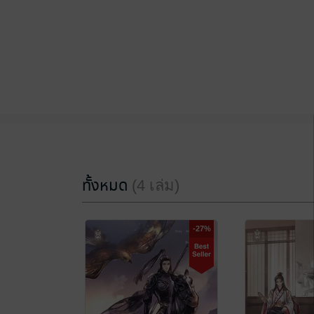
ทั้งหมด
(4 เล่ม)
-27%