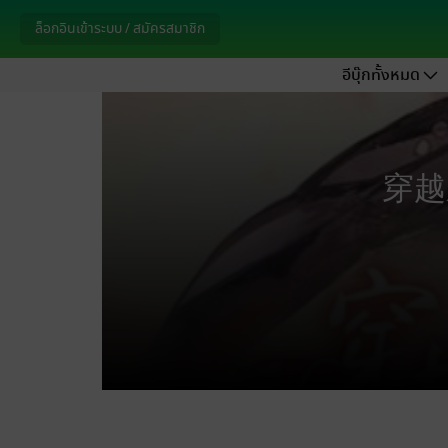
ล็อกอินเข้าระบบ / สมัครสมาชิก
อีบุ๊กทั้งหมด
穿越之