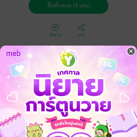
ซื้อทั้งหมด (4 เล่ม)
ติดตาม
แชร์
-27%
-27%