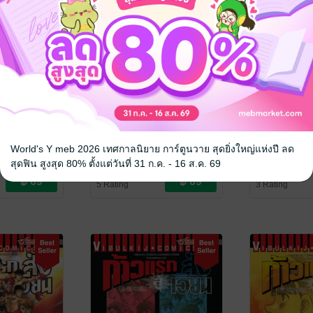
วียน เล่ม 133
ก้าวแรกสู่สังเวียน เล่ม 132
ก้าวแรกสู่สัง
A
/ Vibulkij
JOJI MORIKAWA
/ Vibulkij
JOJI MORIKA
World's Y meb 2026 เทศกาลนิยาย การ์ตูนวาย สุดยิ่งใหญ่แห่งปี ลด
Publishing
การ์ตูนทั่วไป
Publishing
การ์ตูนทั่วไป
สุดฟิน สูงสุด 80% ตั้งแต่วันที่ 31 ก.ค. - 16 ส.ค. 69
5 Rating
3 Rating