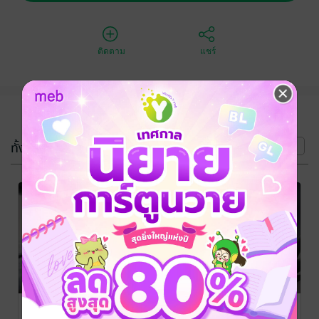
ติดตาม
แชร์
(4 เล่ม)
ทั้งหมด
หน้าที่ 1
-43%
-47%
-43%
Don't love
Do yoe lovr
ตัวร้ายที่รักบาร์
Mafia มาเฟียตัว
me?
(Mpreg)