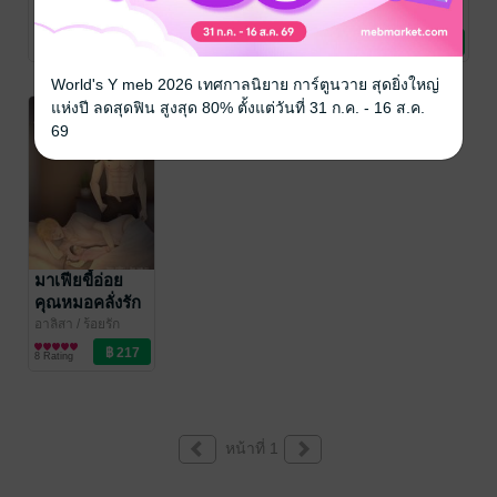
ร้าย
(ไทกิxธงรบ)
อาลิสา
/ ร้อยรัก
อาลิสา
/ ร้อยรัก
อาลิสา
/ ร้อยรัก
อักษร
นิยายวาย Boy
อักษร
นิยายวาย Boy
อักษร
นิยายวาย Boy
จับ(เมีย)เด็กเป็น
9 Rating
3 Rating
12 Rating
Love / Yaoi
Love / Yaoi
Love / Yaoi
ตัวประกัน
World's Y meb 2026 เทศกาลนิยาย การ์ตูนวาย สุดยิ่งใหญ่
แห่งปี ลดสุดฟิน สูงสุด 80% ตั้งแต่วันที่ 31 ก.ค. - 16 ส.ค.
-45%
69
มาเฟียขี้อ่อย
คุณหมอคลั่งรัก
อาลิสา
/ ร้อยรัก
อักษร
นิยายวาย Boy
8 Rating
Love / Yaoi
หน้าที่ 1