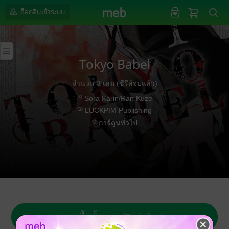
ล็อกอินเข้าระบบ
Tokyo Babel
จำนวน 3 เล่ม (ซีรีส์จบแล้ว)
Sora Karin/Ran Kuze
LUCKPIM Publishing
การ์ตูนทั่วไป
ซื้อทั้งหมด (3 เล่ม)