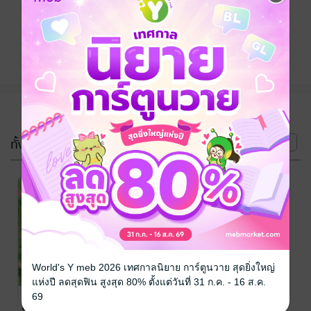
ติดตาม
แชร์
(2 เล่ม)
ทั้งหมด
หน้าที่ 1
World's Y meb 2026 เทศกาลนิยาย การ์ตูนวาย สุดยิ่งใหญ่
แห่งปี ลดสุดฟิน สูงสุด 80% ตั้งแต่วันที่ 31 ก.ค. - 16 ส.ค.
พระจันทร์ใกล้
พระจันทร์ใกล้
69
มด เล่ม2 (จบ)
มด เล่ม1