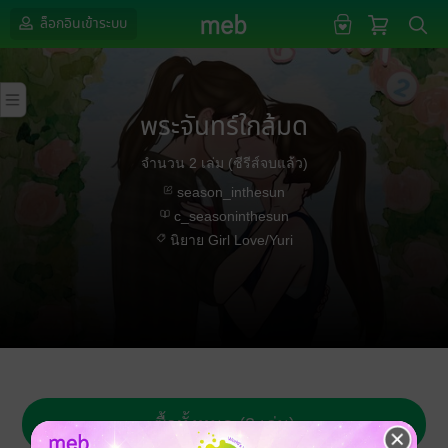
ล็อกอินเข้าระบบ
พระจันทร์ใกล้มด
จำนวน 2 เล่ม (ซีรีส์จบแล้ว)
season_inthesun
c_seasoninthesun
นิยาย Girl Love/Yuri
ซื้อทั้งหมด (2 เล่ม)