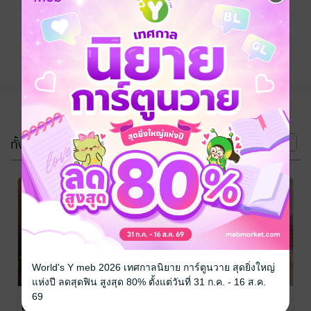
ติดตาม
แชร์
(3 เล่ม)
ทั้งหมด
หน้าที่ 1
World's Y meb 2026 เทศกาลนิยาย การ์ตูนวาย สุดยิ่งใหญ่
แห่งปี ลดสุดฟิน สูงสุด 80% ตั้งแต่วันที่ 31 ก.ค. - 16 ส.ค.
บทเล่าขานของ
สุดลายเสือ
สิงห์ใหญ่แดน
69
ผู้อยู่เหนือจุด
พระนคร
หัวแหลม
/