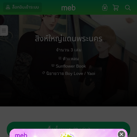
ล็อกอินเข้าระบบ
สิงห์ใหญ่แดนพระนคร
จำนวน 3 เล่ม
หัวแหลม
Sunflower Book
นิยายวาย Boy Love / Yaoi
ซื้อทั้งหมด (3 เล่ม)