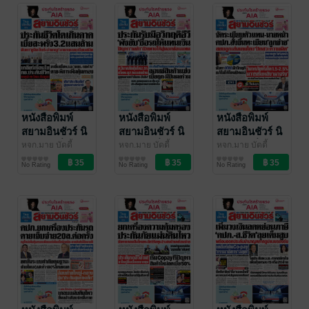
หนังสือพิมพ์
หนังสือพิมพ์
หนังสือพิมพ์
สยามอินชัวร์ นิ
สยามอินชัวร์ นิ
สยามอินชัวร์ นิ
วส์ ฉบับที่ 142
วส์ ฉบับที่ 141
วส์ ฉบับที่ 140
หจก.มาย บัดดี้
หจก.มาย บัดดี้
หจก.มาย บัดดี้
มีเดีย
สยามอินชัวร์ นิวส์
/ สยามอินชัวร์
มีเดีย
สยามอินชัวร์ นิวส์
/ สยามอินชัวร์
มีเดีย
สยามอินชัวร์ นิวส์
/ สยามอินชัวร์
No Rating
No Rating
No Rating
นิวส์
นิวส์
นิวส์