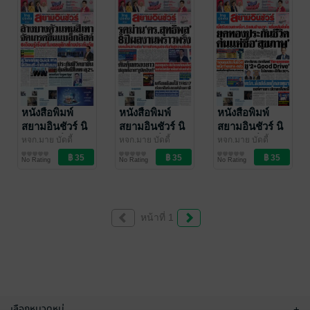
หนังสือพิมพ์
หนังสือพิมพ์
หนังสือพิมพ์
สยามอินชัวร์ นิ
สยามอินชัวร์ นิ
สยามอินชัวร์ นิ
วส์ ฉบับที่ 118
วส์ ฉบับที่ 117
วส์ ฉบับที่ 116
หจก.มาย บัดดี้
หจก.มาย บัดดี้
หจก.มาย บัดดี้
มีเดีย
สยามอินชัวร์ นิวส์
/ สยามอินชัวร์
มีเดีย
สยามอินชัวร์ นิวส์
/ สยามอินชัวร์
มีเดีย
สยามอินชัวร์ นิวส์
/ สยามอินชัวร์
No Rating
No Rating
No Rating
นิวส์
นิวส์
นิวส์
หน้าที่ 1
เลือกหมวดหมู่