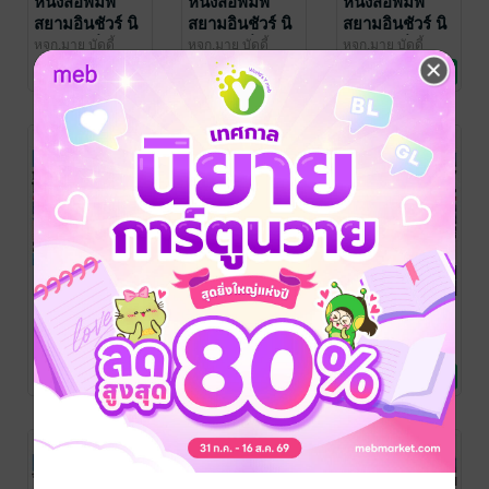
หนังสือพิมพ์
หนังสือพิมพ์
หนังสือพิมพ์
สยามอินชัวร์ นิ
สยามอินชัวร์ นิ
สยามอินชัวร์ นิ
วส์ ฉบับที่ 139
วส์ ฉบับที่ 138
วส์ ฉบับที่ 137
หจก.มาย บัดดี้
หจก.มาย บัดดี้
หจก.มาย บัดดี้
มีเดีย
สยามอินชัวร์ นิวส์
/ สยามอินชัวร์
มีเดีย
สยามอินชัวร์ นิวส์
/ สยามอินชัวร์
มีเดีย
สยามอินชัวร์ นิวส์
/ สยามอินชัวร์
No Rating
No Rating
No Rating
นิวส์
นิวส์
นิวส์
หนังสือพิมพ์
หนังสือพิมพ์
หนังสือพิมพ์
สยามอินชัวร์ นิ
สยามอินชัวร์ นิ
สยามอินชัวร์ นิ
วส์ ฉบับที่ 136
วส์ ฉบับที่ 135
วส์ ฉบับที่ 134
หจก.มาย บัดดี้
หจก.มาย บัดดี้
หจก.มาย บัดดี้
มีเดีย
สยามอินชัวร์ นิวส์
/ สยามอินชัวร์
มีเดีย
สยามอินชัวร์ นิวส์
/ สยามอินชัวร์
มีเดีย
สยามอินชัวร์ นิวส์
/ สยามอินชัวร์
No Rating
No Rating
No Rating
นิวส์
นิวส์
นิวส์