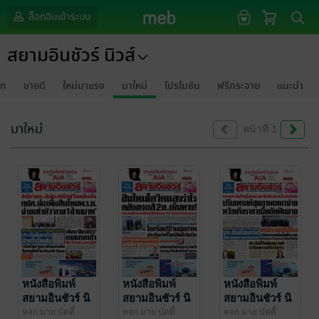
ล็อกอินเข้าระบบ
สยามอินชัวร์ นิวส์
รก
ขายดี
ใหม่มาแรง
มาใหม่
โปรโมชัน
ฟรีกระจาย
แนะนำ
มาใหม่
หน้าที่ 1
หนังสือพิมพ์
หนังสือพิมพ์
หนังสือพิมพ์
สยามอินชัวร์ นิ
สยามอินชัวร์ นิ
สยามอินชัวร์ นิ
วส์ ฉบับที่ 154
วส์ ฉบับที่ 153
วส์ ฉบับที่ 152
หจก.มาย บัดดี้
หจก.มาย บัดดี้
หจก.มาย บัดดี้