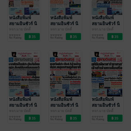
หนังสือพิมพ์
หนังสือพิมพ์
หนังสือพิมพ์
สยามอินชัวร์ นิ
สยามอินชัวร์ นิ
สยามอินชัวร์ นิ
วส์ ฉบับที่ 148
วส์ ฉบับที่ 147
วส์ ฉบับที่ 146
หจก.มาย บัดดี้
หจก.มาย บัดดี้
หจก.มาย บัดดี้
มีเดีย
สยามอินชัวร์ นิวส์
/ สยามอินชัวร์
มีเดีย
สยามอินชัวร์ นิวส์
/ สยามอินชัวร์
มีเดีย
สยามอินชัวร์ นิวส์
/ สยามอินชัวร์
No Rating
No Rating
No Rating
นิวส์
นิวส์
นิวส์
หนังสือพิมพ์
หนังสือพิมพ์
หนังสือพิมพ์
สยามอินชัวร์ นิ
สยามอินชัวร์ นิ
สยามอินชัวร์ นิ
วส์ ฉบับที่ 145
วส์ ฉบับที่ 144
วส์ ฉบับที่ 143
หจก.มาย บัดดี้
หจก.มาย บัดดี้
หจก.มาย บัดดี้
มีเดีย
สยามอินชัวร์ นิวส์
/ สยามอินชัวร์
มีเดีย
สยามอินชัวร์ นิวส์
/ สยามอินชัวร์
มีเดีย
สยามอินชัวร์ นิวส์
/ สยามอินชัวร์
No Rating
No Rating
No Rating
นิวส์
นิวส์
นิวส์