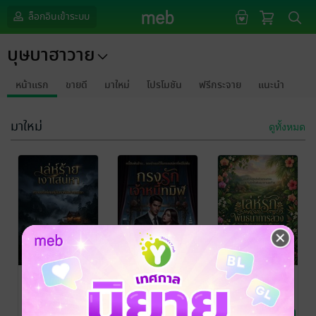
ล็อกอินเข้าระบบ
บุษบาฮาวาย
หน้าแรก
ขายดี
มาใหม่
โปรโมชัน
ฟรีกระจาย
แนะนำ
มาใหม่
ดูทั้งหมด
เล่ห์ร้าย เงา
กรงรักเจ้าหนี้
เล่ห์รัก
เสน่หา
ทมิฬ
พันธนาการลวง
บุษบาฮาวาย
บุษบาฮาวาย
บุษบาฮาวาย
นิยายโรมานซ์
นิยายโรมานซ์
นิยายรัก