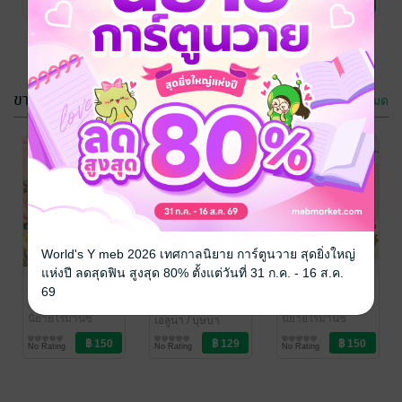
No Rating
1 Rating
No Rating
ขายดี
ดูทั้งหมด
บาปรัก รอย
จูบฉันสิ...ถ้า
อาลัย
อยากรอด
บุษบาฮาวาย
เอลูนา
/ บุษบา
World's Y meb 2026 เทศกาลนิยาย การ์ตูนวาย สุดยิ่งใหญ่
นิยายรัก
ฮาวาย
นิยายรักวัยรุ่น
แห่งปี ลดสุดฟิน สูงสุด 80% ตั้งแต่วันที่ 31 ก.ค. - 16 ส.ค.
No Rating
No Rating
ม่านดอกรัก
เร้นรักโปรไฟล์
เหมันต์เสน่หา
69
ลับ
บุษบาฮาวาย
บุษบาฮาวาย
นิยายโรมานซ์
นิยายโรมานซ์
เอลูนา
/ บุษบา
ฮาวาย
นิยายรัก
No Rating
No Rating
No Rating