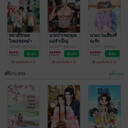
กรุณาเข้าสู่
ระบบก่อน
Crazy Love
คลั่งรัก คนคั่น
เวลา เล่ม 2
หม่ามี้รักผม
ใบไม้
นายบำเรอ(คุณ
/ สู่เส้นทางฝัน
นายแว่นเสี่ยงที่
นิยายโรมานซ์
ไหม(ขอหม่ำ
แม่จำเป็น)
จะรัก
5 Rating
หน่อย)
เอแคลร์
/ สู่เส้นทาง
เอแคลร์
/ สู่เส้นทาง
เอแคลร์
/ สู่เส้นทาง
ฝัน
นิยายวาย Boy
ฝัน
นิยายวาย Boy
ฝัน
นิยายวาย Boy
2 Rating
2 Rating
2 Rating
Love / Yaoi
Love / Yaoi
Love / Yaoi
เวลาที่เหลือ 8 วัน
เวลาที่เหลือ 8 วัน
เวลาที่เหลือ 8 วัน
ฟรีกระจาย
ดูทั้งหมด
-24%
ภรรยาใบ้ของ
ท่านอ๋อง