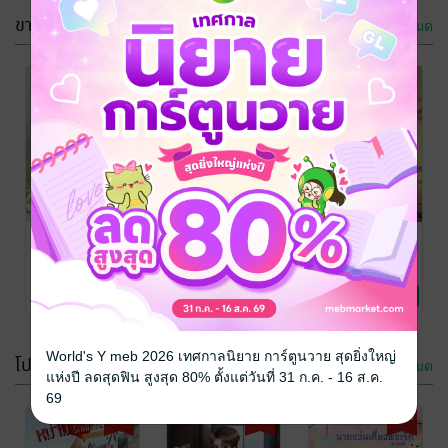
ขายดี
ดูทั้งหมด
หลินเหมยอิน
กลลวงซาตาน
หากย้อนเวลา
กลับมาเพื่อทวง
เถื่อน(ตัวแทนที่
กลับไปได้ ฉัน
แค้น
ไร้ค่า)
จะไม่รักผู้ชาย
ไป๋เซี๋ยน
/ สู่เส้นทาง
ใบไม้
/ สู่เส้นทางฝัน
ใบไม้
/ สู่เส้นทางฝัน
ฝัน
นิยายรักจีนโบราณ
นิยายโรมานซ์
นิยายโรมานซ์
อย่างคุณ
5 Rating
6 Rating
7 Rating
World's Y meb 2026 เทศกาลนิยาย การ์ตูนวาย สุดยิ่งใหญ่
โปรโมชัน
ดูทั้งหมด
แห่งปี ลดสุดฟิน สูงสุด 80% ตั้งแต่วันที่ 31 ก.ค. - 16 ส.ค.
69
-18%
-23%
-35%