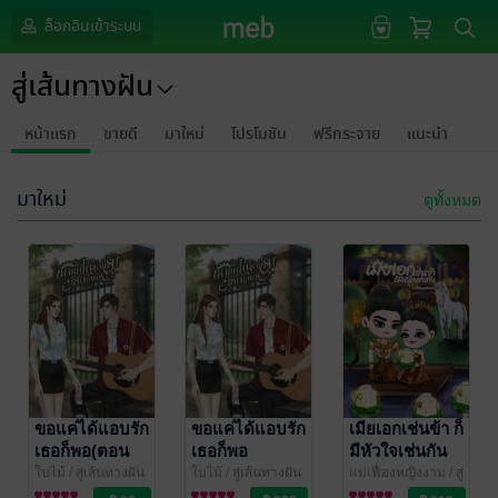
ล็อกอินเข้าระบบ
สู่เส้นทางฝัน
หน้าแรก
ขายดี
มาใหม่
โปรโมชัน
ฟรีกระจาย
แนะนำ
มาใหม่
ดูทั้งหมด
ขอแค่ได้แอบรัก
ขอแค่ได้แอบรัก
เมียเอกเช่นข้า ก็
เธอก็พอ(ตอน
เธอก็พอ
มีหัวใจเช่นกัน
พิเศษ)แดนxพาย
ใบไม้
/ สู่เส้นทางฝัน
ใบไม้
/ สู่เส้นทางฝัน
แม่เฟื่องหญิงงาม
/ สู่
นิยายโรมานซ์
นิยายโรมานซ์
เส้นทางฝัน
นิยายรัก