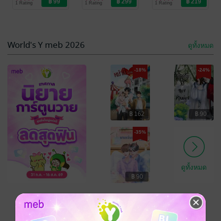
1 Rating
1 Rating
1 Rating
World's Y meb 2026
ดูทั้งหมด
-18%
-24%
฿ 162
฿ 90
รัก(ที่)ลวงหลอก
แค้นนี้ พี่จะ
ชำระแค้นแทน
ใบไม้
/ สู่เส้นทางฝัน
-35%
นิยายรัก
เจ้าเอง เล่ม 2
ไป๋เซี๋ยน
/ สู่เส้นทาง
ฝัน
นิยายรักจีนโบราณ
3 Rating
4 Rating
ดูทั้งหมด
฿ 90
เหลืออีก 8 วัน