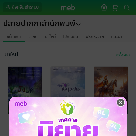
ล็อกอินเข้าระบบ
ปลายปากกาสำนักพิมพ์
หน้าแรก
ขายดี
มาใหม่
โปรโมชัน
ฟรีกระจาย
แนะนำ
มาใหม่
ดูทั้งหมด
บังบด
ฝากรักไว้ที่
Sicily...ที่นี้มีรัก
ปลายฝน
หอมดึก
/ ปลาย
ปุยฝ้าย-ลาวา
/
ปากกาสำนักพิมพ์
นิยายรัก
ปลายปากกาสำนัก
นิยายโรมานซ์
ดาริยา
/ ปลาย
พิมพ์
ปากกาสำนักพิมพ์
นิยายรัก