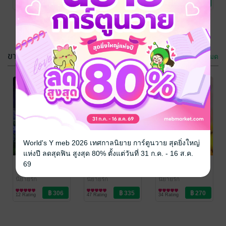
12 Rating
No Rating
3 Rating
ขายดี
ดูทั้งหมด
ใต้ร่มแมกโน
ความเร็ว ความ
เลีย
รัก และมายา
หอมดึก
/ ปลาย
ปุยฝ้าย-ลาวา
/
World's Y meb 2026 เทศกาลนิยาย การ์ตูนวาย สุดยิ่งใหญ่
ปากกาสำนักพิมพ์
นิยายโรมานซ์
ปลายปากกาสำนัก
นิยายโรมานซ์
แห่งปี ลดสุดฟิน สูงสุด 80% ตั้งแต่วันที่ 31 ก.ค. - 16 ส.ค.
3 Rating
8 Rating
พิมพ์
บังบด
ดุจจันทร์ดั้นเมฆ
พนาพร่ำรัก
69
หอมดึก
/ ปลาย
หอมดึก
/ ปลาย
หอมดึก
/ ปลาย
ปากกาสำนักพิมพ์
นิยายรัก
ปากกาสำนักพิมพ์
นิยายรัก
ปากกาสำนักพิมพ์
นิยายรัก
12 Rating
47 Rating
34 Rating