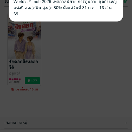
โปรโมชัน
ดูทั้งหมด
World's Y meb 2026 เทศกาลนิยาย การ์ตูนวาย สุดยิ่งใหญ่
แห่งปี ลดสุดฟิน สูงสุด 80% ตั้งแต่วันที่ 31 ก.ค. - 16 ส.ค.
69
-47%
ผัวมงคล
เขยแก่กินหญ้า
อ่อน
อรุณวตี
นิยายรัก
รักดอกจึงหลอก
อรุณวตี
นิยายรัก
ใช้
13 Rating
11 Rating
อรุณวตี
นิยายรัก
3 Rating
เวลาที่เหลือ 16 วัน
เลือกหมวดหมู่
+