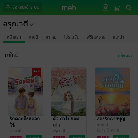
ล็อกอินเข้าระบบ
อรุณวตี
หน้าแรก
ขายดี
มาใหม่
โปรโมชัน
ฟรีกระจาย
แนะนำ
มาใหม่
ดูทั้งหมด
-47%
รักดอกจึงหลอก
ผัวเก่าไม่ยอม
ลองรักฉายบุญ
ใช้
เก่า
อรุณวตี
นิยายโรมานซ์
อรุณวตี
อรุณวตี
นิยายรัก
นิยายรัก