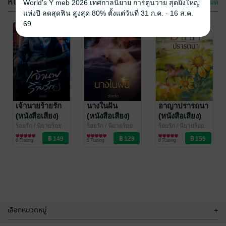
หนังสือเสียง
ดูทั้งหมด
World's Y meb 2026 เทศกาลนิยาย การ์ตูนวาย สุดยิ่งใหญ่
แห่งปี ลดสุดฟิน สูงสุด 80% ตั้งแต่วันที่ 31 ก.ค. - 16 ส.ค.
69
นางในฝัน
หัวใจรักนิรา
ร้อยรัก
/ นิยายร้อย
ร้อยรัก
/ นิยายร้อย
รัก
นิยายรัก
รัก
นิยายรัก
เจ้านายร้ายรัก
นางในฝัน
อาญาปรารถนา
(หนังสือเสียง)
(หนังสือเสียง)
(หนังสือเสียง)
4 Rating
3 Rating
ร้อยรัก
/ นิยายร้อย
ร้อยรัก
/ นิยายร้อย
ร้อยรัก
/ นิยายร้อย
รัก
นิยายรัก
รัก
นิยายรัก
รัก
นิยายรัก
8 Rating
5 Rating
6 Rating
เลือกหมวดหมู่
+