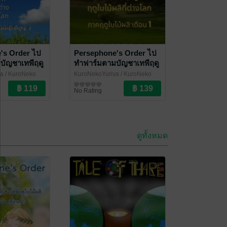
's Order ไป
Persephone's Order ไป
บัญชาเทพีฤดู
ทำฟาร์มตามบัญชาเทพีฤดู
ฤดูใบไม้ผลิ
ใบไม้ผลิ ภาคฤดูใบไม้ผลิ
ya
/ KuroNeko
KuroNekoYuriya
/ KuroNeko
เดือน 1
Yuriya
นิยายแฟนตาซี
No Rating
ดูทั้งหมด