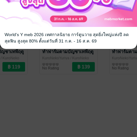
World's Y meb 2026 เทศกาลนิยาย การ์ตูนวาย สุดยิ่งใหญ่แห่งปี ลด
สุดฟิน สูงสุด 80% ตั้งแต่วันที่ 31 ก.ค. - 16 ส.ค. 69
s Order ไป
Persephone's Order ไป
Persephone
ัญชาเทพีฤดู
ทำฟาร์มตามบัญชาเทพีฤดู
ทำฟาร์มตาม
้อน เดือน 1
ใบไม้ผลิ ภาคฤดูใบไม้ผลิ
ใบไม้ผลิ ภาค
/ KuroNeko
KuroNekoYuriya
/ KuroNeko
KuroNekoYuri
เดือน 1
Yuriya
นิยายแฟนตาซี
Yuriya
นิยายแฟนตาซี
No Rating
No Rating