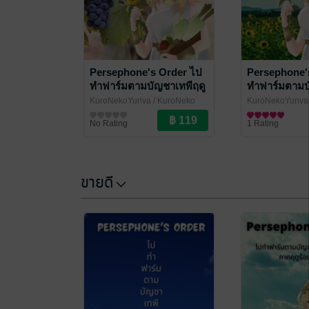
Persephone's Order ไป
Persephone'
ทำฟาร์มตามบัญชาเทพีฤดู
ทำฟาร์มตามบ
ใบไม้ผลิ ภาคร้อน เดือน 2
ใบไม้ผลิ ภาคร
KuroNekoYuriya
/ KuroNeko
KuroNekoYuriya
Yuriya
นิยายแฟนตาซี
Yuriya
นิยายแฟนตาซี
No Rating
1 Rating
ขายดี