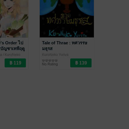
's Order ไป
Tale of Thrae : ทศวรรษ
บัญชาเทพีฤดู
มธุรส
ร้อน เดือน 2
ya
/ KuroNeko
KuroNeko Yuriya
นิยาย Girl Love/Yuri
No Rating