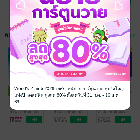
No Rating
No Rating
1 Rating
โรคติดต่อนำโดย
โรคติดต่อนำโดย
โรคติดต่อนำโดย
โรคไข้เลือด
แมลง
แมลง
แมลง
ออก
ฟรีกระจาย
ดูทั้งหมด
คู่มือคุณลักษณะ
และมาตราฐาน
วัสดุ
กลุ่มมาตรฐานการ
World's Y meb 2026 เทศกาลนิยาย การ์ตูนวาย สุดยิ่งใหญ่
ตรวจวินิจฉัย สำนัก
วิทยาศาสตร์และ
วิทยาศาสตร์
แห่งปี ลดสุดฟิน สูงสุด 80% ตั้งแต่วันที่ 31 ก.ค. - 16 ส.ค.
No Rating
โรคติดต่อนำโดย
เทคโนโลยี
การแพทย์
แนวการจัด
เราคื่อผู้พิชิต
เราคื่อผู้พิชิต
69
แมลง
/ สำนักโรค
กิจกรรมการ
โรคไข้เลือด
โรคไข้เลือด
ติดต่อนำโดยแมลง
เรียนรู้ เพื่อ
ออก
ออก ประถม
สำนักโรคติดต่อนำ
สำนักโรคติดต่อนำ
สำนักโรคติดต่อนำ
โดยแมลง
สุขภาพ
/ สำนัก
โดยแมลง
สุขภาพ
/ สำนัก
โดยแมลง
สุขภาพ
/ สำนัก
ป้องกันควบคุม
มัธยมศึกษา
ศึกษา
1 Rating
No Rating
No Rating
โรคติดต่อนำโดย
โรคติดต่อนำโดย
โรคติดต่อนำโดย
โรคไข้เลือด
แมลง
แมลง
แมลง
ออก