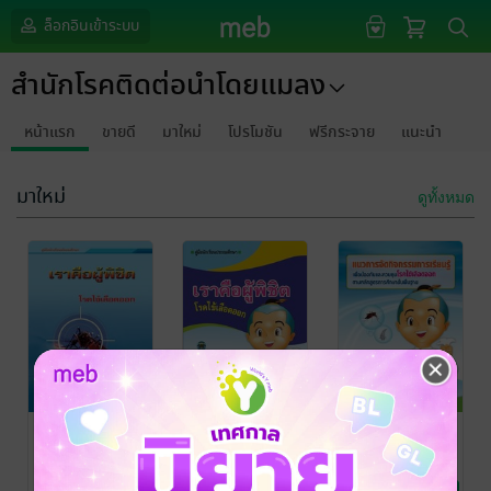
ล็อกอินเข้าระบบ
สำนักโรคติดต่อนำโดยแมลง
หน้าแรก
ขายดี
มาใหม่
โปรโมชัน
ฟรีกระจาย
แนะนำ
มาใหม่
ดูทั้งหมด
เราคื่อผู้พิชิต
เราคื่อผู้พิชิต
แนวการจัด
โรคไข้เลือด
โรคไข้เลือด
กิจกรรมการ
ออก
ออก ประถม
เรียนรู้ เพื่อ
สำนักโรคติดต่อนำ
สำนักโรคติดต่อนำ
สำนักโรคติดต่อนำ
โดยแมลง
สุขภาพ
/ สำนัก
โดยแมลง
สุขภาพ
/ สำนัก
โดยแมลง
สุขภาพ
/ สำนัก
มัธยมศึกษา
ศึกษา
ป้องกันควบคุม