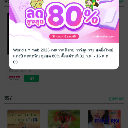
ฟรีกระจาย
ดูทั้งหมด
Xtreme Online
รักยม เล่มที่ 14
World's Y meb 2026 เทศกาลนิยาย การ์ตูนวาย สุดยิ่งใหญ่
เล่ม 7
นักฆ่าหมายเลข
แห่งปี ลดสุดฟิน สูงสุด 80% ตั้งแต่วันที่ 31 ก.ค. - 16 ส.ค.
แปด
นิยายลึกลับ/เขย่า
นักฆ่าหมายเลข
รักยม ปฐมบท
69
ขวัญ
แปด
นิยายโรมานซ์
นักฆ่าหมายเลข
32 Rating
24 Rating
แปด
นิยายแฟนตาซี
50 Rating
ซีรีส์
ดูทั้งหมด