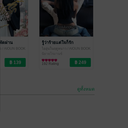
พัดผ่าน
รู้ว่าร้ายแต่ใจก็รัก
ว
/ AIOUN BOOK
ไออุ่นในฤดูหนาว
/ AIOUN BOOK
นิยายโรมานซ์
192 Rating
ดูทั้งหมด