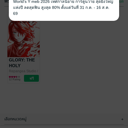
ฟรีกระจาย
ดูทั้งหมด
World's Y meb 2026 เทศกาลนิยาย การ์ตูนวาย สุดยิ่งใหญ่
แห่งปี ลดสุดฟิน สูงสุด 80% ตั้งแต่วันที่ 31 ก.ค. - 16 ส.ค.
69
VERSUS
VERSUS
ASURA: นักรบ
ASURA: นักรบ
สยบอสูร เล่ม 02
สยบอสูร เล่ม 12
Repangea Studio
GLORY: THE
/
Repangea Studio
/
Sarapat Projects
การ์ตูนรายตอน
Sarapat Projects
การ์ตูนรายตอน
HOLY
6 Rating
No Rating
DEFENDER
Repangea Studio
/
Sarapat Projects
การ์ตูนทั่วไป
12 Rating
เลือกหมวดหมู่
+