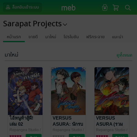
ล็อกอินเข้าระบบ
Sarapat Projects
หน้าแรก
ขายดี
มาใหม่
โปรโมชัน
ฟรีกระจาย
แนะนำ
มาใหม่
ดูทั้งหมด
ไอ้หนูท้าสู้ผี!
VERSUS
VERSUS
เล่ม 02
ASURA: นักรบ
ASURA (รวม
สยบอสูร เล่ม 17
เล่ม) 01: จุดเริ่ม
Repangea Studio
/
Repangea Studio
/
Repangea Studio
/
Sarapat Projects
การ์ตูนทั่วไป
Sarapat Projects
การ์ตูนรายตอน
Sarapat Projects
การ์ตูนทั่วไป
(จบภาค)
ต้น