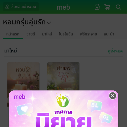
ล็อกอินเข้าระบบ
หอมกรุ่นอุ่นรัก
หน้าแรก
ขายดี
มาใหม่
โปรโมชัน
ฟรีกระจาย
แนะนำ
มาใหม่
ดูทั้งหมด
หวนรักสู่ดวงใจ
เจ้าของดวงใจ
หอมกรุ่นอุ่นรัก
/
หอมกรุ่นอุ่นรัก
หอมกรุ่นอุ่นรัก
นิยายรัก
นิยายรัก