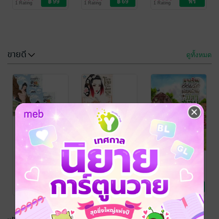
1 Rating
1 Rating
1 Rating
Love / Yaoi
Love / Yaoi
Love / Yaoi
ขายดี
ดูทั้งหมด
อ้วนเป็นมิจ
SET รักของตัว
เล่ม1
ร้าย
เขมปัณณ์
เขมปัณณ์
นิยายวาย Boy
นิยายรักจีนโบราณ
3 Rating
4 Rating
Love / Yaoi
SET สวนผักฟ้า
SET นางโลมใน
นางร้ายอ้อนรัก
ประทาน เล่ม 1 -
ใจแม่ทัพ
พ่อหม้าย
เล่ม 3 จบภาค
ชาวสวนยุค 70
เขมปัณณ์
เขมปัณณ์
เขมปัณณ์
นิยายรักจีนโบราณ
นิยายรักจีนโบราณ
นิยายรักจีนโบราณ
ต้น
(เล่มเดียวจบ)
5 Rating
2 Rating
5 Rating