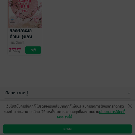
ข้าน่ะหรือ ฮู
เกี้ยวรัก คืนใจ
หยินใหญ่แม่ทัพ
ตอนพิเศษ 1 (ตี
เตียงหัก (เล่ม
หัวเข้าบ้าน)
เขมปัณณ์
ยอดรักหมอ
/ เขม
เขมปัณณ์
ปัณณ์
นิยายรักจีนโบราณ
นิยายรัก
พิเศษ)
ตำแย (ตอน
23 Rating
9 Rating
พิเศษจาก สืบรัก
เขมปัณณ์
นิยายรักจีนโบราณ
ข้ามภพ)
8 Rating
(หนังสือเสียง)
เลือกหมวดหมู่
+
บริการช่วยเหลือ
+
เว็บไซต์นี้มีการใช้คุกกี้ โปรดยอมรับนโยบายคุกกี้เพื่อประสบการณ์การใช้บริการที่ดีที่สุด
ของท่าน ท่านสามารถศึกษาวิธีการตั้งค่าการควบคุมคุกกี้ของท่านผ่าน
นโยบายการใช้คุกกี้
เกี่ยวกับเรา
+
ของเราที่นี่
กลุ่มธุรกิจในเครือ
+
ตกลง
ดาวน์โหลดแอป
วิธีการใช้งาน
ติดต่อเรา