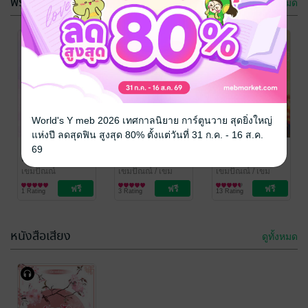
ฟรีกระจาย
ดูทั้งหมด
SET รักอ้วน
ย้อนเวลามา
World's Y meb 2026 เทศกาลนิยาย การ์ตูนวาย สุดยิ่งใหญ่
ไหม
ชาตินี้ ข้าจะเป็น
แห่งปี ลดสุดฟิน สูงสุด 80% ตั้งแต่วันที่ 31 ก.ค. - 16 ส.ค.
สตรีที่ฝ่าบาท
เขมปัณณ์
มิตรกับมิจ อะไร
เขมปัณณ์
ตำแยกิ่งเพชร
คู่มืออุ่นเตียง
69
นิยายวาย Boy
นิยายรักจีนโบราณ
คลั่งรัก
เกิดก่อนกัน
ตอนพิเศษ หลัง
ฉบับข้ามภพ
1 Rating
10 Rating
Love / Yaoi
คืนวิวาห์
(สืบรักสามภพ)
เขมปัณณ์
เขมปัณณ์
/ เขม
เขมปัณณ์
/ เขม
นิยายวาย Boy
ปัณณ์
นิยายรัก
ปัณณ์
นิยายรักจีนโบราณ
1 Rating
3 Rating
13 Rating
Love / Yaoi
หนังสือเสียง
ดูทั้งหมด