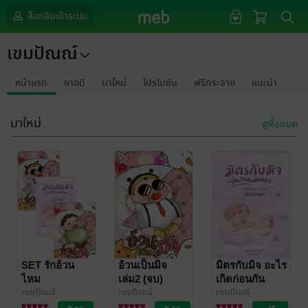
ล็อกอินเข้าระบบ
เขมปัณณ์
หน้าแรก
ขายดี
มาใหม่
โปรโมชัน
ฟรีกระจาย
แนะนำ
มาใหม่
ดูทั้งหมด
SET รักอ้วน
อ้วนเป็นมิจ
มิตรกับมิจ อะไร
ไหม
เล่ม2 (จบ)
เกิดก่อนกัน
เขมปัณณ์
เขมปัณณ์
เขมปัณณ์
นิยายวาย Boy
นิยายวาย Boy
นิยายวาย Boy