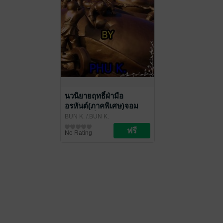
นวนิยายฤทธิ์ฝ่ามือ
อรหันต์(ภาคพิเศษ)จอม
มารน้อยยี่เทียนสิง
BUN K.
/ ฺBUN K.
นิยายกำลังภายใน
No Rating