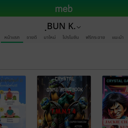
ฺBUN K.
หน้าแรก
ขายดี
มาใหม่
โปรโมชัน
ฟรีกระจาย
แนะนำ