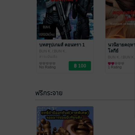
บทสรุปเกมส์ คอนทรา 1
นวนิยายคฤหาส
โลกีย์
BUN K.
/ ฺBUN K.
สาระบันเทิง
BUN K.
/ ฺBUN K.
นิยายโรมานซ์
No Rating
1 Rating
ฟรีกระจาย