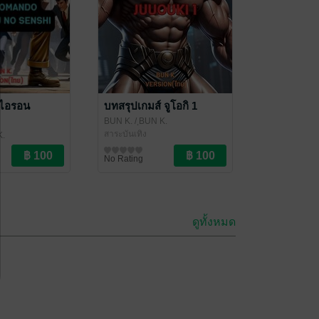
์ไอรอน
บทสรุปเกมส์ จูโอกิ 1
BUN K.
/ ฺBUN K.
สาระบันเทิง
K.
No Rating
ดูทั้งหมด