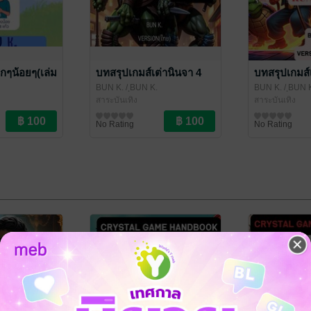
็กๆน้อยๆ(เล่ม
บทสรุปเกมส์เต่านินจา 4
บทสรุปเกมส์
BUN K.
/ ฺBUN K.
BUN K.
/ ฺBUN 
สาระบันเทิง
สาระบันเทิง
No Rating
No Rating