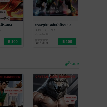
เฉินหลง
บทสรุปเกมส์เต่านินจา 3
K.
BUN K.
/ ฺBUN K.
สาระบันเทิง
No Rating
ดูทั้งหมด