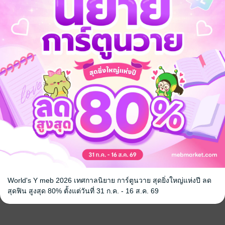
น์มั่วคาว
บทสรุปเกมส์โก โก แอ็ค
บทสรุปเกมส
แมน 3
คอมมานโด
BUN K.
/ ฺBUN K.
BUN K.
/ ฺBUN 
สาระบันเทิง
สาระบันเทิง
No Rating
No Rating
World's Y meb 2026 เทศกาลนิยาย การ์ตูนวาย สุดยิ่งใหญ่แห่งปี ลด
สุดฟิน สูงสุด 80% ตั้งแต่วันที่ 31 ก.ค. - 16 ส.ค. 69