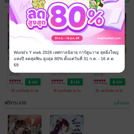
โปรโมชัน
ดูทั้งหมด
-43%
-43%
-43%
ดวงใจข้ามอบ
เมื่อนางร้ายอาจ
World's Y meb 2026 เทศกาลนิยาย การ์ตูนวาย สุดยิ่งใหญ่
แด่นางผู้เป็น
ได้พบรักนิรันดร์
แห่งปี ลดสุดฟิน สูงสุด 80% ตั้งแต่วันที่ 31 ก.ค. - 16 ส.ค.
ที่รัก
หลิ่งชิง
รักจนไม่อาจ
หลิ่งชิง
ยอมสยบแด่นาง
สตรีในปกครอง
69
นิยายรักจีนโบราณ
นิยายรักจีนโบราณ
ปล่อยนาง
ของพยัคฆ์
หลิ่งชิง
512 Rating
392 Rating
นิยายรักจีนโบราณ
หลิ่งชิง
หลิ่งชิง
นิยายรักจีนโบราณ
นิยายรักจีนโบราณ
609 Rating
600 Rating
535 Rating
เวลาที่เหลือ 22 วัน
เวลาที่เหลือ 22 วัน
เวลาที่เหลือ 23 วัน
ฟรีกระจาย
ดูทั้งหมด
-42%