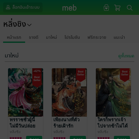
ล็อกอินเข้าระบบ
หลิ่งชิง
หน้าแรก
ขายดี
มาใหม่
โปรโมชัน
ฟรีกระจาย
แนะนำ
มาใหม่
ดูทั้งหมด
-42%
ทรราชชั่วผู้นี้
เพียงนางที่ตัว
ใครก็พรากเจ้า
ไม่มีวันปล่อย
ร้ายเฝ้ารัก
ไปจากข้าไม่ได้
เจ้าไป
หลิ่งชิง
หลิ่งชิง
หลิ่งชิง
นิยายรักจีนโบราณ
นิยายรักจีนโบราณ
นิยายรักจีนโบราณ