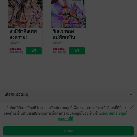
ทรราชชั่วผู้นี้
ไม่มีวันปล่อย
เจ้าไป
หลิ่งชิง
สามีข้าคือเทพ
รักแรกของ
นิยายรักจีนโบราณ
สงคราม!
แม่ทัพเหวิน
116 Rating
หยาง
หลิ่งชิง
หลิ่งชิง
เวลาที่เหลือ 25 วัน
นิยายรักจีนโบราณ
นิยายรักจีนโบราณ
304 Rating
183 Rating
เลือกหมวดหมู่
+
บริการช่วยเหลือ
+
เว็บไซต์นี้มีการใช้คุกกี้ โปรดยอมรับนโยบายคุกกี้เพื่อประสบการณ์การใช้บริการที่ดีที่สุด
ของท่าน ท่านสามารถศึกษาวิธีการตั้งค่าการควบคุมคุกกี้ของท่านผ่าน
นโยบายการใช้คุกกี้
เกี่ยวกับเรา
+
ของเราที่นี่
กลุ่มธุรกิจในเครือ
+
ตกลง
ดาวน์โหลดแอป
วิธีการใช้งาน
ติดต่อเรา