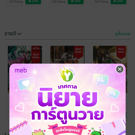
113 Rating
189 Rating
303 Rating
ขายดี
ดูทั้งหมด
-42%
เมื่อนางร้ายอาจ
สตรีที่ทรราช
ได้พบรักนิรันดร์
หลงใหลชั่วชีวิต
หลิ่งชิง
หลิ่งชิง
นิยายรักจีนโบราณ
นิยายรักจีนโบราณ
392 Rating
157 Rating
ทรราชชั่วผู้นี้
เพียงนางที่ตัว
ใครก็พรากเจ้า
ไม่มีวันปล่อย
ร้ายเฝ้ารัก
ไปจากข้าไม่ได้
เจ้าไป
หลิ่งชิง
หลิ่งชิง
หลิ่งชิง
นิยายรักจีนโบราณ
นิยายรักจีนโบราณ
นิยายรักจีนโบราณ
113 Rating
189 Rating
303 Rating