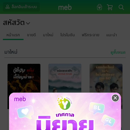
ล็อกอินเข้าระบบ
สหัสวัต
หน้าแรก
ขายดี
มาใหม่
โปรโมชัน
ฟรีกระจาย
แนะนำ
มาใหม่
ดูทั้งหมด
กู้อี้เฉิง แค้นนี้
พลิกชะตาฟ้า
ผมเกิดใหม่อีก
ต้องชำระ เล่ม 1
สยบสวรรค์ ๓
ครั้ง ในโลก
นิยายยุค 80 เล่ม
สหัสวัต
สหัสวัต
สหัสวัต
นิยายโรมานซ์
นิยายกำลังภายใน
นิยายแฟนตาซี
12