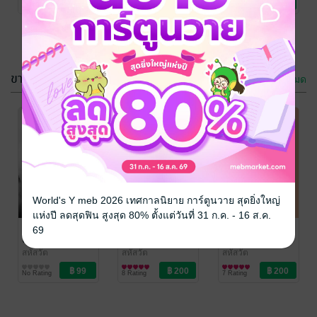
No Rating
No Rating
No Rating
ขายดี
ดูทั้งหมด
ผมเกิดใหม่อีก
ลิขิตฟ้า ท้า
ครั้ง ในโลก
ชะตามังกร เล่ม
นิยายยุค 80 เล่ม
1
สหัสวัต
สหัสวัต
World's Y meb 2026 เทศกาลนิยาย การ์ตูนวาย สุดยิ่งใหญ่
นิยายรัก
นิยายกำลังภายใน
11
แห่งปี ลดสุดฟิน สูงสุด 80% ตั้งแต่วันที่ 31 ก.ค. - 16 ส.ค.
1 Rating
No Rating
维扬 เว่ยหยาง
维扬 เว่ยหยาง
ผมเกิดใหม่อีก
69
เล่ม 7 ภาควิถี
เล่ม 1
ครั้ง ในโลก
แห่งเซียน
นิยายยุค 80 เล่ม
สหัสวัต
สหัสวัต
สหัสวัต
นิยายกำลังภายใน
นิยายกำลังภายใน
นิยายแฟนตาซี
1
No Rating
8 Rating
7 Rating