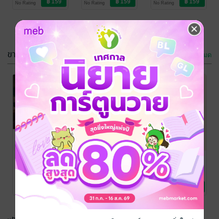
No Rating
No Rating
No Rating
ขายดี
ดูทั้งหมด
เราโตมาเพื่อ
เราโตมาเพื่อ
เชื่อหรือเพื่อคิด
เชื่อหรือเพื่อคิด
2
กฤษกรณ์ อุตมะ
/
กฤษกรณ์ อุตมะ
/
เข้าใจตรงกันนะ
ธรรมะ/ปรัชญา
เข้าใจตรงกันนะ
ธรรมะ/ปรัชญา
1 Rating
No Rating
The world of
36ชีวประวัติ
เมื่ออำนาจ ศีล
bed Dream
บุคคลสำคัญที่มี
ธรรม และความ
อิทธิพลต่อโลก
โกรธพบกัน
กฤษกรณ์ อุตมะ
/
กฤษกรณ์ อุตมะ
/
กฤษกรณ์ อุตมะ
/
เข้าใจตรงกันนะ
Foreign books
เข้าใจตรงกันนะ
ชีวประวัติ
เข้าใจตรงกันนะ
ธรรมะ/ปรัชญา
เล่ม2
No Rating
No Rating
No Rating