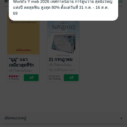
ฟรีกระจาย
ดูทั้งหมด
World's Y meb 2026 เทศกาลนิยาย การ์ตูนวาย สุดยิ่งใหญ่
แห่งปี ลดสุดฟิน สูงสุด 80% ตั้งแต่วันที่ 31 ก.ค. - 16 ส.ค.
69
HISTORY
มุ่งสู่จักรวรรดิ์
WORLD
เล่ม 2
กฤษกรณ์ อุตมะ
"มูมู่" แมว
/
กฤษกรณ์ อุตมะ
21 กรกฎาคม
/
เข้าใจตรงกันนะ
Foreign books
เข้าใจตรงกันนะ
ประวัติศาสตร์
เหมียวสุดที่รัก
เข้าใจตรงกันนะ
No Rating
No Rating
นิยายชีวิต/ดรามา
เข้าใจตรงกันนะ
ความรู้สึกดีๆ (Feel
1 Rating
No Rating
Good)
เลือกหมวดหมู่
+