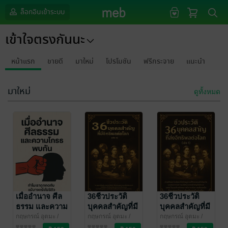
ล็อกอินเข้าระบบ
เข้าใจตรงกันนะ
หน้าแรก
ขายดี
มาใหม่
โปรโมชัน
ฟรีกระจาย
แนะนำ
มาใหม่
ดูทั้งหมด
เมื่ออำนาจ ศีล
36ชีวประวัติ
36ชีวประวัติ
ธรรม และความ
บุคคลสำคัญที่มี
บุคคลสำคัญที่มี
โกรธพบกัน
อิทธิพลต่อโลก
อิทธิพลต่อโลก
กฤษกรณ์ อุตมะ
/
กฤษกรณ์ อุตมะ
/
กฤษกรณ์ อุตมะ
/
เข้าใจตรงกันนะ
ธรรมะ/ปรัชญา
เข้าใจตรงกันนะ
ชีวประวัติ
เข้าใจตรงกันนะ
ชีวประวัติ
เล่ม2