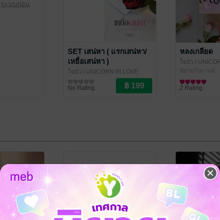
ู่ระบบก่อน
SET เสน่หา ( แรกเสน่หา/
หลงเกลียด
เหยื่อเสน่หา )
ใจบัว
/ UNICO
นิยายโรมานซ์
ใจบัว
/ UNICORN IN LOVE
นิยายโรมานซ์
No Rating
2 Rating