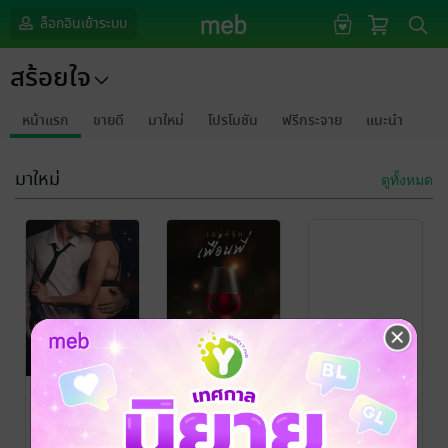
ล็อกอินเข้าระบบ
สร้อยใจ
หน้าแรก
ขายดี
มาใหม่
โปรโมชัน
ฟรีกระจาย
แนะนำ
มาใหม่
ดูทั้งหมด
กรุณาเข้าสู่
ระบบก่อน
เด็กเสี่ยกลาย
เสน่ห์รักเพื่อนพี่
เป็นเมียรัก
สร้อยใจ
นิยายโรมานซ์
สร้อยใจ
นิยายโรมานซ์