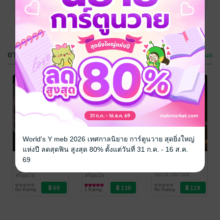
No Rating
No Rating
ขายดี
ดูทั้งหมด
เหลี่ยมรักเจ้าป่า
รักสุดท้ายของ
ร้าย
สาวร้อยโล
สร้อยใจ
สร้อยใจ
World's Y meb 2026 เทศกาลนิยาย การ์ตูนวาย สุดยิ่งใหญ่
นิยายโรมานซ์
นิยายโรมานซ์
แห่งปี ลดสุดฟิน สูงสุด 80% ตั้งแต่วันที่ 31 ก.ค. - 16 ส.ค.
1 Rating
No Rating
เด็กเสี่ยกลาย
ปิ้งรักรุ่นพี่จอม
เสน่ห์รักเพื่อนพี่
69
เป็นเมียรัก
โหด
สร้อยใจ
นิยายโรมานซ์
สร้อยใจ
สร้อยใจ
นิยายโรมานซ์
นิยายโรมานซ์
No Rating
1 Rating
No Rating