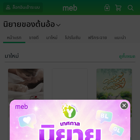
ล็อกอินเข้าระบบ
นิยายของต้นอ้อ
หน้าแรก
ขายดี
มาใหม่
โปรโมชัน
ฟรีกระจาย
แนะนำ
มาใหม่
ดูทั้งหมด
กรุณาเข้าสู่
ระบบก่อน
ราคารักพันธะ
คลั่งรักยัยตัว
ใต้เงาแค้น
ร้าย
ต้นอ้อ
/ นิยายของ
ต้นอ้อ
/ นิยายของ
ต้นอ้อ
นิยายโรมานซ์
ต้นอ้อ
นิยายโรมานซ์