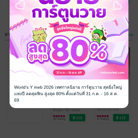
1 Rating
1 Rating
ขายดี
ดูทั้งหมด
พลาดรักภรรยา
บ่วงปารารี
จำยอม
ต้นอ้อ
/ นิยายของ
กรุณาเข้าสู่
ต้นอ้อ
นิยายโรมานซ์
ต้นอ้อ
/ นิยายของ
World's Y meb 2026 เทศกาลนิยาย การ์ตูนวาย สุดยิ่งใหญ่
ระบบก่อน
ต้นอ้อ
นิยายโรมานซ์
แห่งปี ลดสุดฟิน สูงสุด 80% ตั้งแต่วันที่ 31 ก.ค. - 16 ส.ค.
3 Rating
2 Rating
หวานใจนาย
พายุของน้ำค้าง
69
กำนัน
ต้นอ้อ
/ นิยายของ
ต้นอ้อ
นิยายโรมานซ์
ต้นอ้อ
/ นิยายของ
ต้นอ้อ
นิยายโรมานซ์
19 Rating
11 Rating