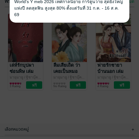
ฟรีกระจาย
ดูทั้งหมด
World's Y meb 2026 เทศกาลนิยาย การ์ตูนวาย สุดยิ่งใหญ่
แห่งปี ลดสุดฟิน สูงสุด 80% ตั้งแต่วันที่ 31 ก.ค. - 16 ส.ค.
69
มาเฟียสาวทะลุ
ท่านอ๋องตัวร้าย
มิติเป็นนางร้าย
ได้โปรดอย่ากิน
ในนิยายจบแล้ว
นางร้ายเช่นข้า
มายุมายูมายา
เล่ห์รักบุปผา
/ ฐิ
มายุมายูมายา
ลืมเสียเถิด ว่า
/ ฐิ
พ่ายรักชายา
ชาบุ๊ค...
นิยายรักจีนโบราณ
ชาบุ๊ค...
นิยายรักจีนโบราณ
ซ่อนพิษ เล่ม
เคยเป็นหมอ
บ้านนอก เล่ม
11 Rating
14 Rating
พิเศษ
ตอนพิเศษ
พิเศษ
มายุมายู
/ ฐิชาบุ๊ค...
มายุมายู
/ ฐิชาบุ๊ค...
มายุมายู
/ ฐิชาบุ๊ค...
นิยายรักจีนโบราณ
นิยายรักจีนโบราณ
นิยายรักจีนโบราณ
(ฉลองปีใหม่)
3 Rating
No Rating
4 Rating
เลือกหมวดหมู่
+