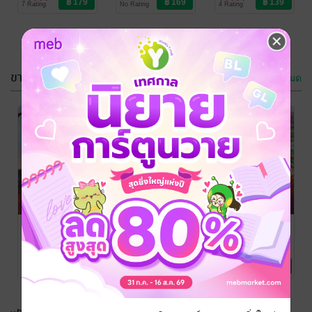
7 Rating
No Rating
4 Rating
ขายดี
ดูทั้งหมด
นางร้ายเช่นข้า
สนมที่ถูกทิ้งเช่น
คือสนมของ
ข้าคือสตรีของ
ฮ่องเต้ไร้ใจ
อ๋องตัวร้าย
มายุมายูมายา
/ ฐิ
มายุมายูมายา
/ ฐิ
ชาบุ๊ค...
นิยายรักจีนโบราณ
ชาบุ๊ค...
นิยายรักจีนโบราณ
6 Rating
4 Rating
สายลับทะลุมิติ
เกิดใหม่เป็นอนุ
อนุขี้เมาแห่ง
ไปเป็นคุณหนูที่
แสนชังของท่าน
จวนแม่ทัพหลี่
ถูกทิ้ง
แม่ทัพจอมโหด
มายุมายูมายา
/ ฐิ
มายุมายูมายา
/ ฐิ
มายุมายูมายา
/ ฐิ
ชาบุ๊ค...
นิยายรักจีนโบราณ
ชาบุ๊ค...
นิยายรักจีนโบราณ
ชาบุ๊ค...
นิยายรักจีนโบราณ
22 Rating
7 Rating
8 Rating