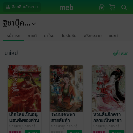
ล็อกอินเข้าระบบ
ฐิชาบุ๊ค...
หน้าแรก
ขายดี
มาใหม่
โปรโมชัน
ฟรีกระจาย
แนะนำ
มาใหม่
ดูทั้งหมด
เกิดใหม่เป็นอนุ
ระบบเชฟพา
หวนคืนอีกครา
แสนชังของท่าน
สายลับทำ
กลายเป็นชายา
แม่ทัพจอมโหด
อาหารเลี้ยงชีพ
อ๋องชั่วร้าย
มายุมายูมายา
/ ฐิ
มายุมายูมายา
/ ฐิ
มายุมายูมายา
/ ฐิ
ชาบุ๊ค...
นิยายรักจีนโบราณ
ชาบุ๊ค...
นิยายรักจีนโบราณ
ชาบุ๊ค...
นิยายรักจีนโบราณ
เล่ม 2