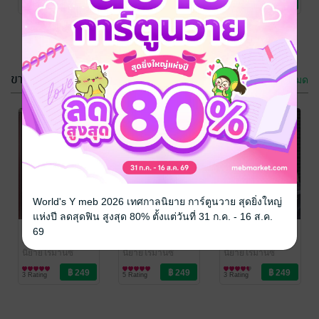
1 Rating
No Rating
1 Rating
Love / Yaoi
ขายดี
ดูทั้งหมด
คุณพี่ที่(ร้าย)รัก
ของรักซาตาน
มังกรเล่นน้ำ
มังกรเล่นน้ำ
นิยายโรมานซ์
นิยายโรมานซ์
World's Y meb 2026 เทศกาลนิยาย การ์ตูนวาย สุดยิ่งใหญ่
แห่งปี ลดสุดฟิน สูงสุด 80% ตั้งแต่วันที่ 31 ก.ค. - 16 ส.ค.
No Rating
3 Rating
ของรักซาตาน
ยั่ว
หลงไหล ได้รัก
69
มังกรเล่นน้ำ
มังกรเล่นน้ำ
มังกรเล่นน้ำ
นิยายโรมานซ์
นิยายโรมานซ์
นิยายโรมานซ์
3 Rating
5 Rating
3 Rating