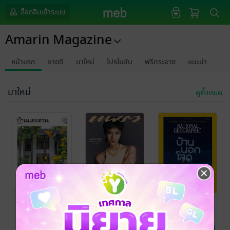
ล็อกอินเข้าระบบ
Amarin Magazine
หน้าแรก
ขายดี
มาใหม่
โปรโมชัน
ฟรีกระจาย
แนะนำ
มาใหม่
ดูทั้งหมด
บ้านและสวน
แพรว No. 1030
National
No. 599
Geographic
ทีมงาน แพรว
/
Amarin Magazine
นิตยสารแฟชั่นและ
No. 300
ทีมงาน บ้านและ
ทีมงาน National
ความงาม
สวน
นิตยสารบ้านและที่
/ Amarin
Geographic
นิตยสารความรู้
/