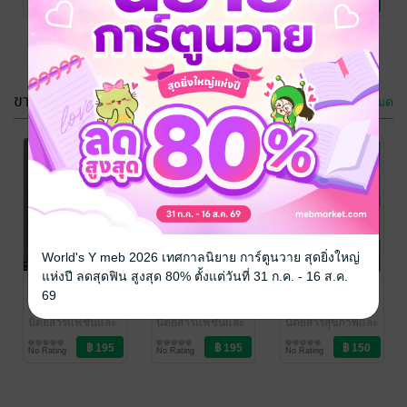
No Rating
No Rating
No Rating
Magazine
อยู่อาศัย
Amarin Magazine
ขายดี
ดูทั้งหมด
บ้านและสวน
ชีวจิต No. 609
No. 598
ทีมงาน ชีวจิต
/
Amarin Magazine
นิตยสารสุขภาพและ
ทีมงาน บ้านและ
World's Y meb 2026 เทศกาลนิยาย การ์ตูนวาย สุดยิ่งใหญ่
อาหาร
สวน
นิตยสารบ้านและที่
/ Amarin
แห่งปี ลดสุดฟิน สูงสุด 80% ตั้งแต่วันที่ 31 ก.ค. - 16 ส.ค.
No Rating
No Rating
Magazine
อยู่อาศัย
แพรว No. 1030
แพรว No. 1029
ชีวจิต No. 609
69
ทีมงาน แพรว
/
ทีมงาน แพรว
/
ทีมงาน ชีวจิต
/
Amarin Magazine
นิตยสารแฟชั่นและ
Amarin Magazine
นิตยสารแฟชั่นและ
Amarin Magazine
นิตยสารสุขภาพและ
ความงาม
ความงาม
อาหาร
No Rating
No Rating
No Rating