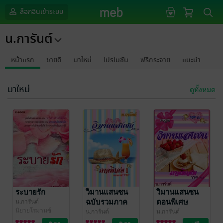
ล็อกอินเข้าระบบ
น.การันต์
หน้าแรก
ขายดี
มาใหม่
โปรโมชัน
ฟรีกระจาย
แนะนำ
มาใหม่
ดูทั้งหมด
ระบายรัก
วิมานแสนซน
วิมานแสนซน
ฉบับรวมภาค
ตอนพิเศษ
น.การันต์
นิยายโรมานซ์
พิเศษ 1
VIP3.1 (FREE)
น.การันต์
น.การันต์
นิยายโรมานซ์
นิยายโรมานซ์