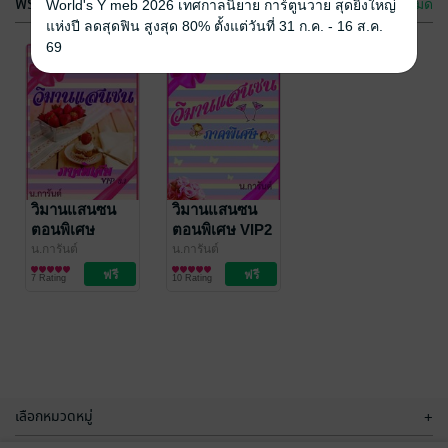
ฟรีกระจาย
ดูทั้งหมด
World's Y meb 2026 เทศกาลนิยาย การ์ตูนวาย สุดยิ่งใหญ่
แห่งปี ลดสุดฟิน สูงสุด 80% ตั้งแต่วันที่ 31 ก.ค. - 16 ส.ค.
69
วิมานแสนซน
วิมานแสนซน
ตอนพิเศษ
ตอนพิเศษ VIP2
VIP3.1 (FREE)
(FREE)
น.การันต์
น.การันต์
นิยายโรมานซ์
นิยายโรมานซ์
7 Rating
10 Rating
เลือกหมวดหมู่
+