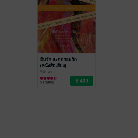
สืบรัก สะกดรอยรัก
(หนังสือเสียง)
ฟีลิปดา
นิยายสืบสวนสอบสวน/ทริลเลอร์
9 Rating