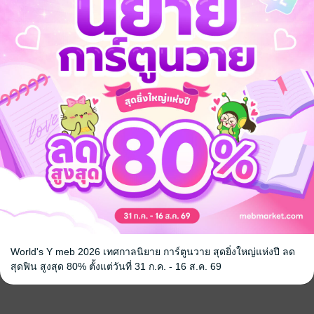
ยใจรัก เล่ม
เส้นรักลายหัวใจ
100 คำถามสร
นวนิยายคุณเ
หนึ่งลิปดา / ฟีลิปดา
/ ฟีลิปดา
ตัวเอง
นิยายรัก
ฟีลิปดา
ความรู้ทั่วไป
26 Rating
12 Rating
World's Y meb 2026 เทศกาลนิยาย การ์ตูนวาย สุดยิ่งใหญ่แห่งปี ลด
สุดฟิน สูงสุด 80% ตั้งแต่วันที่ 31 ก.ค. - 16 ส.ค. 69