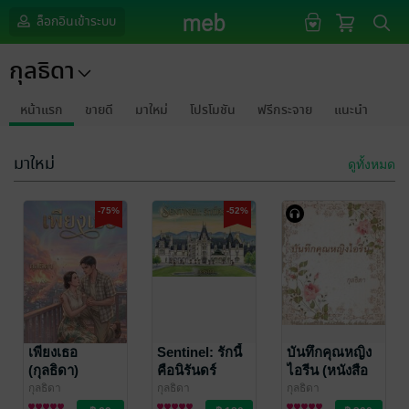
ล็อกอินเข้าระบบ
กุลธิดา
หน้าแรก
ขายดี
มาใหม่
โปรโมชัน
ฟรีกระจาย
แนะนำ
มาใหม่
ดูทั้งหมด
-75%
-52%
เพียงเธอ
Sentinel: รักนี้
บันทึกคุณหญิง
(กุลธิดา)
คือนิรันดร์
ไอรีน (หนังสือ
เสียง)
กุลธิดา
กุลธิดา
กุลธิดา
นิยายรัก
นิยายรัก
นิยายชีวิต/ดรามา