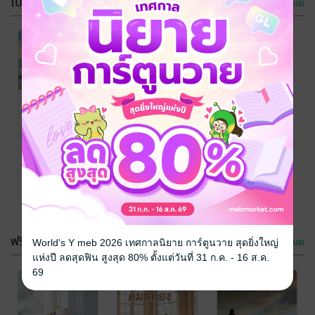
โปรโมชัน
ดูทั้งหมด
-52%
-75%
ในฝั่งฝัน
บันทึกคุณหญิง
ไอรีน
กุลธิดา
นิยายรัก
Sentinel: รักนี้
กุลธิดา
เพียงเธอ
นิยายชีวิต/ดรามา
คือนิรันดร์
(กุลธิดา)
65 Rating
162 Rating
กุลธิดา
กุลธิดา
นิยายรัก
นิยายรัก
2 Rating
7 Rating
เวลาที่เหลือ 26 วัน
เวลาที่เหลือ 84 วัน
ฟรีกระจาย
ดูทั้งหมด
World's Y meb 2026 เทศกาลนิยาย การ์ตูนวาย สุดยิ่งใหญ่
แห่งปี ลดสุดฟิน สูงสุด 80% ตั้งแต่วันที่ 31 ก.ค. - 16 ส.ค.
69