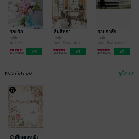
รอยรัก
คุ้มสีทอง
รอยอาลัย
กุลธิดา
กุลธิดา
กุลธิดา
นิยายรัก
นิยายลึกลับ/เขย่า
นิยายชีวิต/ดรามา
ขวัญ
336 Rating
162 Rating
209 Rating
หนังสือเสียง
ดูทั้งหมด
ด้วยรักและ
ผูกพัน
กุลธิดา
บันทึกคุณหญิง