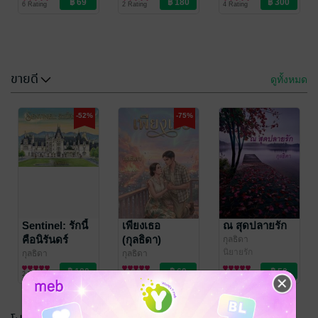
6 Rating
2 Rating
4 Rating
ขายดี
ดูทั้งหมด
-52%
-75%
บาเคอร์
จำหลักไว้ใน
สายลม
กุลธิดา
นิยายรัก
กุลธิดา
นิยายรัก
16 Rating
19 Rating
Sentinel: รักนี้
เพียงเธอ
ณ สุดปลายรัก
คือนิรันดร์
(กุลธิดา)
กุลธิดา
นิยายรัก
กุลธิดา
กุลธิดา
นิยายรัก
นิยายรัก
2 Rating
6 Rating
220 Rating