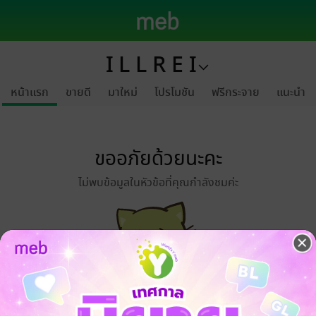
I L L R E I
หน้าแรก
ขายดี
มาใหม่
โปรโมชัน
ฟรีกระจาย
แนะนำ
ขออภัยด้วยนะคะ
ไม่พบข้อมูลในหัวข้อที่คุณกำลังชมค่ะ