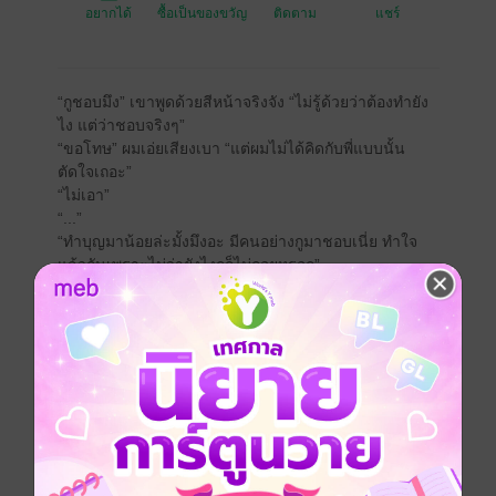
อยากได้
ซื้อเป็นของขวัญ
ติดตาม
แชร์
“กูชอบมึง” เขาพูดด้วยสีหน้าจริงจัง “ไม่รู้ด้วยว่าต้องทำยัง
ไง แต่ว่าชอบจริงๆ”
“ขอโทษ” ผมเอ่ยเสียงเบา “แต่ผมไม่ได้คิดกับพี่แบบนั้น
ตัดใจเถอะ”
“ไม่เอา”
“...”
“ทำบุญมาน้อยล่ะมั้งมึงอะ มีคนอย่างกูมาชอบเนี่ย ทำใจ
แล้วกันเพราะไม่ว่ายังไงกูก็ไม่ถอยหรอก”
“งั้นผมจะไปทำบุญเพิ่ม”
“เดี๋ยวกูพาไป”
ผมลอบถอนหายใจออกมาอยู่หลายครั้ง หลังจากที่ถูกเขา
สารภาพรัก ชีวิตของผมก็ไม่เคยสงบสุขอีกเลย ถ้าเป็นคน
อื่นถูกปฏิเสธอย่างตรงไปตรงมาแบบนั้นก็คงจะถอดใจไป
แล้วแต่เขากลับไม่ใช่ เขาทั้งดื้อรั้น ไม่ฟังใครและเอาแต่ใจ
เป็นที่สุด
“กูไม่ได้ต้องการอะไรมากมายหรอก แค่อยากอยู่ข้างๆมึง
เท่านั้นเอง”