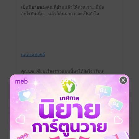
เป็นนิยายของคุณที่อ่านแล้วให้ครส.ว่า...นี่มัน
อะไรกันเนี้ย... แล้วก็ลุ้นมากว่าจะเป็นยังไง
แสดงสปอยล์
คุณนข.เขียนเรื่องราวแบบนี้มาได้ยังไง เรียบ
เรียงได้น่าติดตาม และใช้ภาษาในการเขียนดี
มากๆ เดิมดีอยู่แล้ว พอเรื่องนี้มันแบบซับซ้อน
ลึกซึ้งมาก ถึงไม่ได้ละมุนหวานแบบเรียบง่าย
เหมือนทุกที แต่ตลค.ก็ยังคุยกันน่ารักตามสไตล์
คุณที่สองเลย
ชื่นชมมากๆคับ ขนาดเขียนอะไรซับซ้อนแบบ
นี้ยังดีเหมือนเดิมเลย เป็นกำลังใจให้เรื่องใหม่ๆ
ออกมาไวๆนะคับ