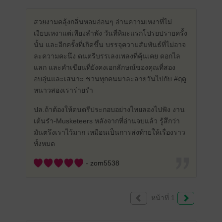
สวยงามคลุ้งกลิ่นหอมอ่อนๆ อ่านความเหงาที่ไม่
เงียบเหงาแต่เพียงลำพัง วันที่หิมะแรกโปรยปรายครั้ง
นั้น และอีกครั้งที่เกิดขึ้น บรรจุความสัมพันธ์ที่ไม่อาจ
ละความคะนึง ดนตรีบรรเลงเพลงที่คุ้นเคย ดอกไล
แลก และคำเขียนที่ยังคงเอกลักษณ์ของคุณที่สอง
อบอุ่นและเสนาะ ชวนทุกคนมาละลายวันไปกับ #ฤดู
หนาวสองเราร่ายรำ
ปล.ถ้าต้องให้ดนตรีประกอบอย่างไทยลองไปฟัง งาน
เต้นรำ-Musketeers หลังจากที่อ่านจบแล้ว รู้สึกว่า
มันตรึงเราไว้มาก เหมือนเป็นการส่งท้ายให้เรื่องราว
ทั้งหมด
- zom5538
หน้าที่ 1