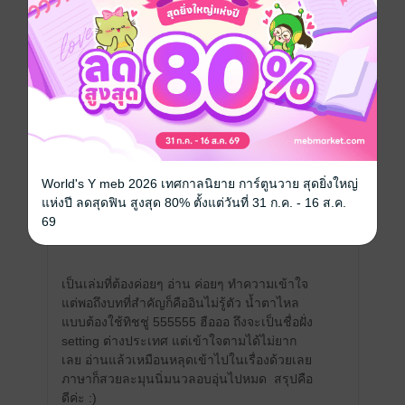
แสดงสปอยล์
นิรนามID : iA4IDee178
1
3 ก.พ. 2568
17:22 น.
World's Y meb 2026 เทศกาลนิยาย การ์ตูนวาย สุดยิ่งใหญ่
แห่งปี ลดสุดฟิน สูงสุด 80% ตั้งแต่วันที่ 31 ก.ค. - 16 ส.ค.
รีวิวแบบสั้น คือดีมาก มีรอยยิ้มและมีน้ำตา ใคร
69
ลังเลให้รีบกดซื้อเลยค่ะ
เป็นเล่มที่ต้องค่อยๆ อ่าน ค่อยๆ ทำความเข้าใจ
แต่พอถึงบทที่สำคัญก็คืออินไม่รู้ตัว น้ำตาไหล
แบบต้องใช้ทิชชู่ 555555 ฮือออ ถึงจะเป็นชื่อฝั่ง
setting ต่างประเทศ แต่เข้าใจตามได้ไม่ยาก
เลย อ่านแล้วเหมือนหลุดเข้าไปในเรื่องด้วยเลย
ภาษาก็สวยละมุนนิ่มนวลอบอุ่นไปหมด สรุปคือ
ดีค่ะ :)