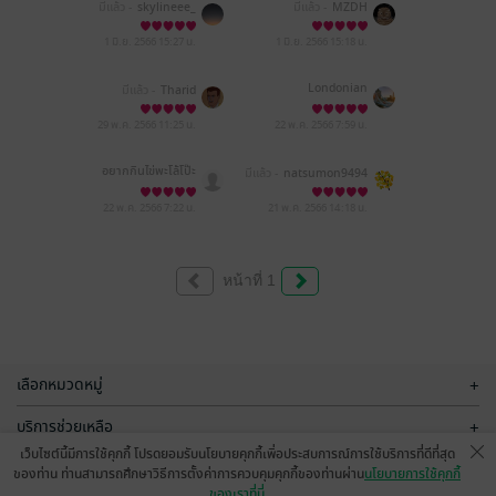
มีแล้ว -
skylineee_
มีแล้ว -
MZDH
1 มิ.ย. 2566
15:27 น.
1 มิ.ย. 2566
15:18 น.
Londonian
มีแล้ว -
Tharid
29 พ.ค. 2566
11:25 น.
22 พ.ค. 2566
7:59 น.
อยากกินไข่พะโล้โป๊ะ
มีแล้ว -
natsumon9494
22 พ.ค. 2566
7:22 น.
21 พ.ค. 2566
14:18 น.
หน้าที่ 1
เลือกหมวดหมู่
+
บริการช่วยเหลือ
+
เว็บไซต์นี้มีการใช้คุกกี้ โปรดยอมรับนโยบายคุกกี้เพื่อประสบการณ์การใช้บริการที่ดีที่สุด
เกี่ยวกับเรา
+
ของท่าน ท่านสามารถศึกษาวิธีการตั้งค่าการควบคุมคุกกี้ของท่านผ่าน
นโยบายการใช้คุกกี้
ของเราที่นี่