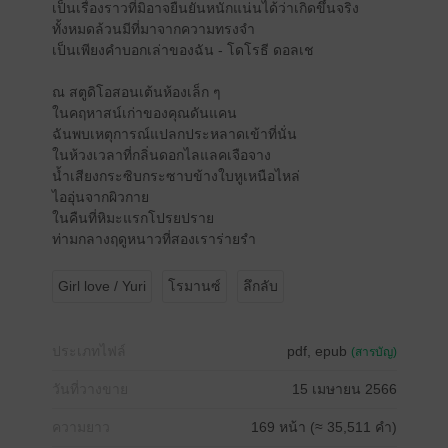
เป็นเรื่องราวที่มิอาจยืนยันหนักแน่นได้ว่าเกิดขึ้นจริง
ทั้งหมดล้วนมีที่มาจากความทรงจำ
เป็นเพียงคำบอกเล่าของฉัน - โดโรธี ดอลเช
ณ สตูดิโอสอนเต้นห้องเล็ก ๆ
ในคฤหาสน์เก่าของคุณดันแคน
ฉันพบเหตุการณ์แปลกประหลาดเข้าที่นั่น
ในห้วงเวลาที่กลิ่นดอกไลแลคเจือจาง
น้ำเสียงกระซิบกระซาบข้างใบหูเหนือไหล่
ไออุ่นจากผิวกาย
ในคืนที่หิมะแรกโปรยปราย
ท่ามกลางฤดูหนาวที่สองเราร่ายรำ
Girl love / Yuri
โรมานซ์
ลึกลับ
ประเภทไฟล์
pdf, epub
(สารบัญ)
วันที่วางขาย
15 เมษายน 2566
ความยาว
169 หน้า (≈ 35,511 คำ)