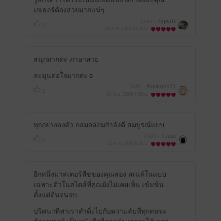
เกเธอร์ต้องสวยมากแน่ๆ
มีแล้ว -
hypertt
2
23 ส.ค. 2566
10:29 น.
สนุกมากค่ะ ภาษาสวย
ละมุนต่อใจมากค่ะ🌷
มีแล้ว -
Pokamon23
2
24 มิ.ย. 2566
4:56 น.
ทุกอย่างลงตัว กลมกล่อมกำลังดี สมบูรณ์แบบ
มีแล้ว -
Tuzzo
2
22 พ.ค. 2566
8:26 น.
อีกหนึ่งมาสเตอร์พีซของคุณสอง สเน่ห์ในแบบ
เฉพาะตัวในสไตล์ที่คุณยังไม่เคยเห็น เข้มข้น
ตั้งแต่ต้นจนจบ
ปริศนาที่พาเราดำดิ่งไปกับความลับที่ทุกคนจะ