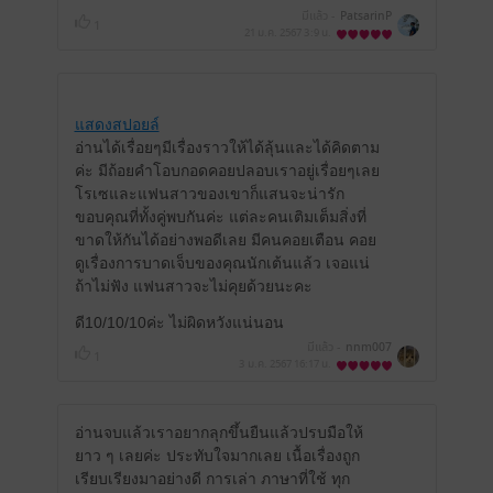
มีแล้ว -
PatsarinP
1
21 ม.ค. 2567
3:9 น.
แสดงสปอยล์
อ่านได้เรื่อยๆมีเรื่องราวให้ได้ลุ้นและได้คิดตาม
ค่ะ มีถ้อยคำโอบกอดคอยปลอบเราอยู่เรื่อยๆเลย
โรเซและแฟนสาวของเขาก็แสนจะน่ารัก
ขอบคุณที่ทั้งคู่พบกันค่ะ แต่ละคนเติมเต็มสิ่งที่
ขาดให้กันได้อย่างพอดีเลย มีคนคอยเตือน คอย
ดูเรื่องการบาดเจ็บของคุณนักเต้นแล้ว เจอแน่
ถ้าไม่ฟัง แฟนสาวจะไม่คุยด้วยนะคะ
ดี10/10/10ค่ะ ไม่ผิดหวังแน่นอน
มีแล้ว -
nnm007
1
3 ม.ค. 2567
16:17 น.
อ่านจบแล้วเราอยากลุกขึ้นยืนแล้วปรบมือให้
ยาว ๆ เลยค่ะ ประทับใจมากเลย เนื้อเรื่องถูก
เรียบเรียงมาอย่างดี การเล่า ภาษาที่ใช้ ทุก