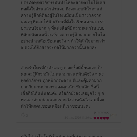
บรรทัดทุกตัวอักษรมันทำให้ละสายตาไม่ได้เลย
พอตั้งใจอ่านแล้วอ่านจบ ถึงจะแอบมีน้ำตาแต่
ความรู้สึกที่ติดอยู่ในใจเหมือนเป็นรางวัลจาก
คุณครูที่มอบให้นักเรียนที่ตั้งใจเรียนเลยค่ะ เรา
ประทับใจมาก ๆ ที่หนังสือที่มีความหนาในแบบ
ที่จับถนัดเล่มนี้จะสร้างความรู้สึกมากมายในใจ
อย่างน่าเหลือเชื่อเลยจริง ๆ ถ้าให้หัวใจมากกว่า
5 ดวงได้ก็อยากจะกดให้มากกว่านั้นเลยค่ะ
สำหรับใครที่ยังลังเลอยู่ว่าจะซื้อดีมั้ยนะคะ ถึง
คุณจะรู้สึกว่ามันไม่หนามาก แต่มันดีจริง ๆ ค่ะ
ทุกตัวอักษร ทุกหน้ากระดาษ ดีและคุ้มค่ามาก
บวกกับนามปากกาของคุณนักเขียนอีก ชื่อนี้
เชื่อถือได้แน่นอนค่ะ หรือถ้ายังลังเลอยู่จริง ๆ ก็
ทดลองอ่านก่อนและเราหวังว่าหนังสือเล่มนี้จะ
ทำให้ทุกคนชอบเหมือนที่เราชอบนะคะ
pimmmpt
2
30 ส.ค. 2566
11:36 น.
รู้สึกได้ว่าโดโรธีเป็นนักเต้นที่เก่งกาจและคุณ