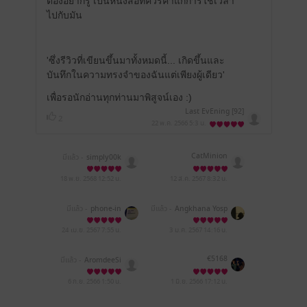
ต้องอยากรู้ เป็นหนังสือที่ควรค่าแก่การใช้เวลา
ไปกับมัน
'ซึ่งรีวิวที่เขียนขึ้นมาทั้งหมดนี้... เกิดขึ้นและ
บันทึกในความทรงจำของฉันแต่เพียงผู้เดียว'
เพื่อรอนักอ่านทุกท่านมาพิสูจน์เอง :)
Last EvEning [92]
2
22 พ.ค. 2566
5:3 น.
CatMinion
มีแล้ว -
simply00k
18 พ.ย. 2568
12:52 น.
12 ส.ค. 2567
8:32 น.
มีแล้ว -
phone-in
มีแล้ว -
Angkhana Yosp
anya
24 เม.ย. 2567
7:55 น.
3 ม.ค. 2567
14:16 น.
€5168
มีแล้ว -
AromdeeSi
6 ก.ย. 2566
1:50 น.
1 มิ.ย. 2566
17:12 น.