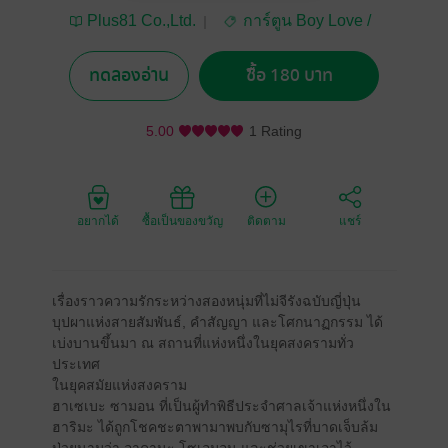
Plus81 Co.,Ltd.
การ์ตูน Boy Love /
Yaoi
ทดลองอ่าน
ซื้อ 180 บาท
5.00
1 Rating
อยากได้
ซื้อเป็นของขวัญ
ติดตาม
แชร์
เรื่องราวความรักระหว่างสองหนุ่มที่ไม่จีรังฉบับญี่ปุ่น
บุปผาแห่งสายสัมพันธ์, คำสัญญา และโศกนาฏกรรม ได้
เบ่งบานขึ้นมา ณ สถานที่แห่งหนึ่งในยุคสงครามทั่ว
ประเทศ
ในยุคสมัยแห่งสงคราม
ฮาเซเบะ ซามอน ที่เป็นผู้ทำพิธีประจำศาลเจ้าแห่งหนึ่งใน
ฮาริมะ ได้ถูกโชคชะตาพามาพบกับซามุไรที่บาดเจ็บล้ม