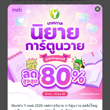
ป่วยนามว่า อาคานะ โซเอมอน และช่วยเขาเอาไว้
ซามอนที่กำลังหลงทางในการจัดดอกไม้แม้ว่าจะมีฝีมือใน
การจัดดอกไม้ดีมาก โซเอมอนที่หลงทางสายชีวิตในฐานะ
ของซามุไรในยุคสมัยสงคราม
"ท่านฮาเซเบะได้มอบชีวิตใหม่ให้กับดอกไม้ที่ถูกตัด ข้าเห็น
เป็นแบบนั้นนะ"
ทั้งสองได้สัมผัสจิตใจของกันและกันผ่านดอกไม้ และลด
ระยะห่างทางใจเข้ามาใกล้ชิดกัน
แต่โซเอมอนเป็นซามุไร และจะต้องกลับไปหาเจ้านายเมื่อ
รักษาตัวหาย
"ขอให้กลับมาตอนวันที่เก้าเดือนกันยาได้ไหมครับ?" ซา
มอนที่ต้องอยู่ในศาลเจ้า และโซเอมอนที่ต้องกลับไปยังอิซุ
โมะได้ทำการสัญญาต่อกัน
แต่ลมพายุของยุคสมัยแห่งสงครามกลับพัดกระหน่ำทำให้
ต้นอ่อนแห่งสายสัมพันธ์ของทั้งสองต้องร่วงตายไป
หนังสือแปล
ประเภทไฟล์
pdf
World's Y meb 2026 เทศกาลนิยาย การ์ตูนวาย สุดยิ่งใหญ่
วันที่วางขาย
24 มิถุนายน 2569