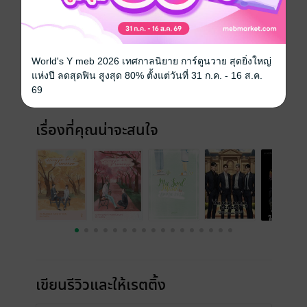
ประเภทไฟล์
pdf, epub
(สารบัญ)
วันที่วางขาย
01 สิงหาคม 2562
World's Y meb 2026 เทศกาลนิยาย การ์ตูนวาย สุดยิ่งใหญ่
ความยาว
46 หน้า (≈ 7,423 คำ)
แห่งปี ลดสุดฟิน สูงสุด 80% ตั้งแต่วันที่ 31 ก.ค. - 16 ส.ค.
69
ราคาปก
79 บาท (ประหยัด 12%)
เรื่องที่คุณน่าจะสนใจ
เขียนรีวิวและให้เรตติ้ง