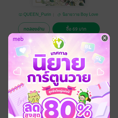
QUEEN_Purin
นิยายวาย Boy Love
/ Yaoi
ทดลองอ่าน
ซื้อ 69 บาท
No Rating
อยากได้
ซื้อเป็นของขวัญ
ติดตาม
แชร์
พระญาติอาลู่ตัดสินใจเลือกชะตากรรมของตนเอง ด้วย
การออกเดินทางตามเสียงหัวใจ ที่อยู่ไกลถึงกรุงลอนดอน
Boy love / Yaoi