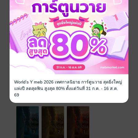
แอกชัน
ซีรีส์
วิถีคนเถื่อน
ประเภทไฟล์
pdf, epub
(สารบัญ)
วันที่วางขาย
31 กรกฎาคม 2562
ความยาว
486 หน้า (≈ 89,552 คำ)
ราคาปก
129 บาท
World's Y meb 2026 เทศกาลนิยาย การ์ตูนวาย สุดยิ่งใหญ่
แห่งปี ลดสุดฟิน สูงสุด 80% ตั้งแต่วันที่ 31 ก.ค. - 16 ส.ค.
69
เล่มอื่นๆ ในซีรีส์
ดูทั้งหมด