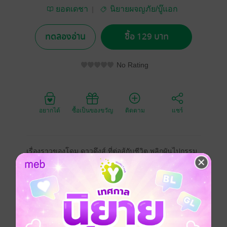
ยอดเดชา
นิยายผจญภัย/บู๊แอก
ชัน
ทดลองอ่าน
ซื้อ 129 บาท
No Rating
อยากได้
ซื้อเป็นของขวัญ
ติดตาม
แชร์
เรื่องราวของโดม ดาวดึงส์ ที่ต่อสู้กับชีวิต พลิกผันไปกรรม
ลิขิต พลัดหลงไปอยู่ในเส้นทางของคนเถื่อน ทั้งนักเลง ผู้
ก่อการร้าย เขาพยายามดึงใจตัวเอง ไม่ให้หลงจมปลักไป
มากกว่านี้ การจะถอนตัวออกจากวังวนความชั่วร้าย จะ
ต้องอาศัย ฝีมือ ดวงชะตา และกรรมบันดาล โดมผ่านพบ
ทั้งความดี ความเลว ทั้งคนดี และคนเลว ผิดหวัง สมหวัง
ซึ่งขึ้นอยู่โชคชะตา หรือว่ามือตัวเอง เป็นผู้ลิขิต ติดตาม
วิถีคนเถื่อน ซึ่งเคยลือลั่นมาแล้ว ในแปลกสเปเชียล