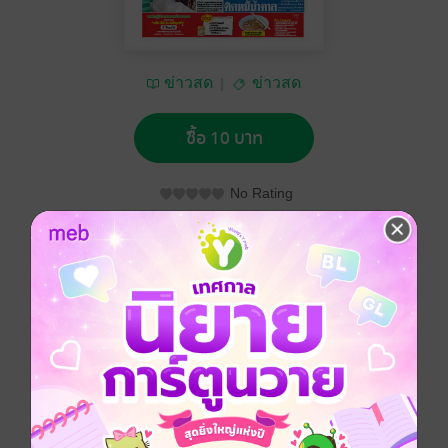
ข่าวสด
ข่าวสด
ซื้อ 10 บาท
No Rating
อยากได้
ซื้อเป็นของขวัญ
ติดตาม
แชร์
หนังสือพิมพ์ข่าวสด วันพฤหัสบดีที่ 1 สิงหาคม พ.ศ.2562
ประเภทไฟล์
pdf