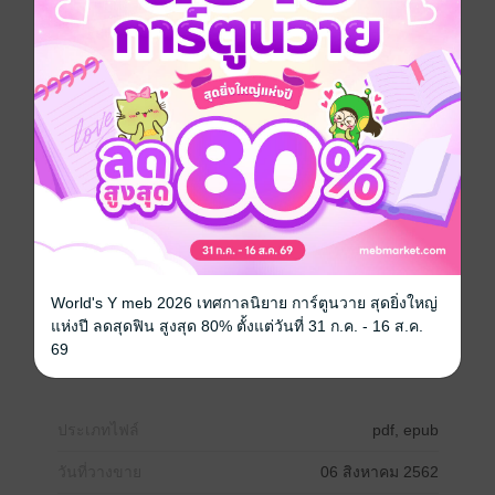
เซตนิยายชวนฝัน 1
รวมนิยายโรมานซ์ 2เรื่อง 2รส ไว้ในปกเดียวค่ะ
- ขอจองใจซุปตาร์
- แอบรักเพื่อนตัวร้าย
World's Y meb 2026 เทศกาลนิยาย การ์ตูนวาย สุดยิ่งใหญ่
_/\_ขอบคุณทุกการสนับสนุนค่ะ
แห่งปี ลดสุดฟิน สูงสุด 80% ตั้งแต่วันที่ 31 ก.ค. - 16 ส.ค.
69
โรมานซ์
โรแมนติก
18+
ตบจูบ
อีโรติก
ประเภทไฟล์
pdf, epub
วันที่วางขาย
06 สิงหาคม 2562