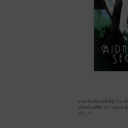
คายะรักเคียวเฮทั้งที่รู้ว่าเ
บริษัทใหม่ที่ชื่อ VLC แต่แล้
ครั้ง...!?