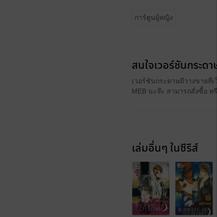
การ์ตูนผู้หญิง
สนใจเวอร์ชันกระดาษ
เวอร์ชันกระดาษมีวางขายที่เ
MEB นะจ๊ะ สามารถสั่งซื้อ ห
เล่มอื่นๆ ในซีรีส์