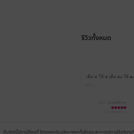
รีวิวทั้งหมด
เต็ม ๕ ให้ ๕ เต็ม ๑๐ ให้ 
0
มีแล้ว -
SnowWh1te
5 ส.ค. 2566
14:2 น.
PPPJ(*…×)
เว็บไซต์นี้มีการใช้คุกกี้ โปรดยอมรับนโยบายคุกกี้เพื่อประสบการณ์การใช้บริการ