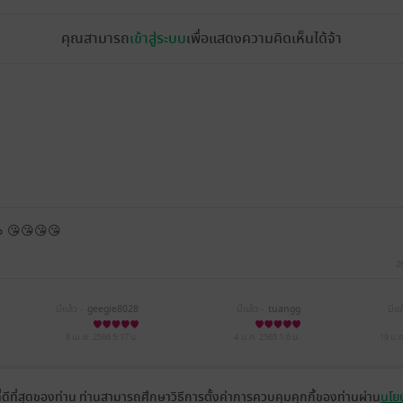
คุณสามารถ
เข้าสู่ระบบ
เพื่อแสดงความคิดเห็นได้จ้า
๑๐ 😘😘😘😘
2
มีแล้ว -
geegie8028
มีแล้ว -
tuangg
มีแล
8 เม.ย. 2566
5:17 น.
4 ม.ค. 2565
1:6 น.
19 ม.
ที่ดีที่สุดของท่าน ท่านสามารถศึกษาวิธีการตั้งค่าการควบคุมคุกกี้ของท่านผ่าน
นโยบ