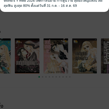
World's Y meb 2026 เทศกาลนิยาย การ์ตูนวาย สุดยิ่งใหญ่แห่งปี ลด
สุดฟิน สูงสุด 80% ตั้งแต่วันที่ 31 ก.ค. - 16 ส.ค. 69
จ
้ง