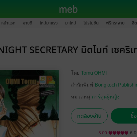
หน้าแรก
ขายดี
ใหม่มาแรง
มาใหม่
โปรโมชัน
ฟรีกระจาย
ฮิต
IGHT SECRETARY มิดไนท์ เซคริเทอ
โดย
Tomu OHMI
สำนักพิมพ์
Bongkoch Publishi
หมวดหมู่
การ์ตูนผู้หญิง
ทดลองอ่าน
ซื้
5.00
6 R