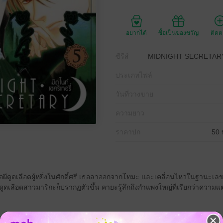
อยากได้
ซื้อเป็นของขวัญ
ติด
ซีรีส์
MIDNIGHT SECRETARY มิ
ประเภทไฟล์
วันที่วางขาย
ความยาว
ราคาปก
50 
ขาคือผีดูดเลือดผู้หยิ่งในศักดิ์ศรี เธอลาออกจากโทมะ และเคลื่อนไหวในฐานะเลข
วผีดูดเลือดสาวมาริกะก็ปรากฏตัวขึ้น คายะรู้สึกถึงกำแพงใหญ่ที่เรียกว่าความแต