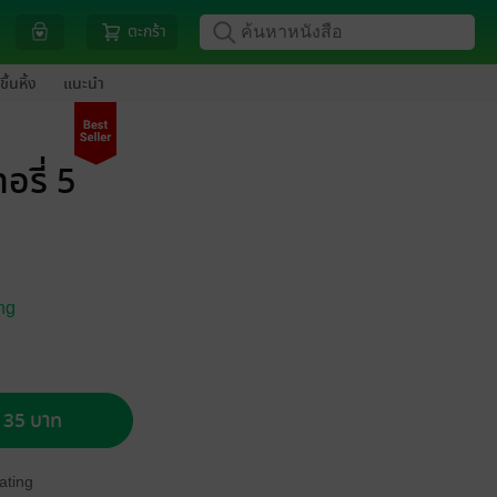
ตะกร้า
ขึ้นหิ้ง
แนะนำ
รี่ 5
ng
อ 35 บาท
ating