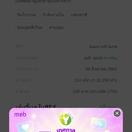
แม่ทัพหลิวผู้เย็นชาผู้นั้นต่างหาก
จีนโบราณ
กำลังภายใน
แฟนตาซี
ย้อนยุค/พีเรียด
ท่านอ๋อง
ซีรีส์
จอมนางข้ามภพ
ประเภทไฟล์
pdf, epub
(สารบัญ)
วันที่วางขาย
08 สิงหาคม 2562
ความยาว
114 หน้า (≈ 31,260 คำ)
ราคาปก
120 บาท (ประหยัด 17%)
เล่มอื่นๆ ในซีรีส์
ดูทั้งหมด