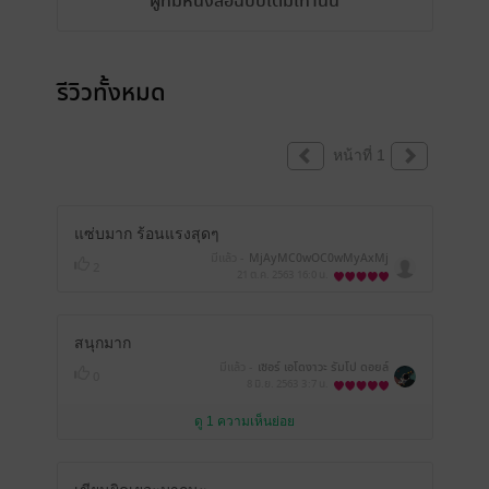
ผู้ที่มีหนังสือฉบับเต็มเท่านั้น
รีวิวทั้งหมด
หน้าที่ 1
แซ่บมาก ร้อนแรงสุดๆ
มีแล้ว -
MjAyMC0wOC0wMyAxMj
2
ozMzozOA==
21 ต.ค. 2563
16:0 น.
สนุกมาก
มีแล้ว -
เซอร์ เอโดงาวะ รัมโป ดอยล์
0
8 มิ.ย. 2563
3:7 น.
ดู 1 ความเห็นย่อย