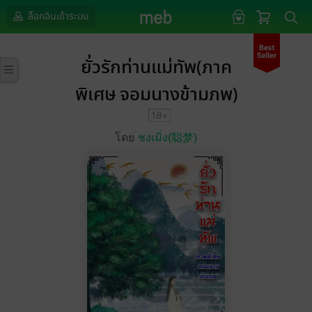
ล็อกอินเข้าระบบ
ยั่วรักท่านแม่ทัพ(ภาค
พิเศษ จอมนางข้ามภพ)
โดย
ชงเมิ่ง(聪梦)