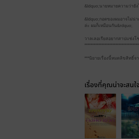
&ldquo;นาย​หมายความว่า​ยังไง&rdqu
&ldquo;กอด​ของ​ผม​อาจ​ไม่​น่า​ต้
ล่ะ ผม​ก็​เหมือนกัน&rdquo;
​วาลเลอเรียส​อยาก​สาปแช่ง​โชคชะ
***********************************
***นิยายเรื่องนี้หมดลิขสิทธิ์
เรื่องที่คุณน่าจะสนใ