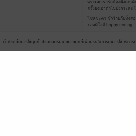
พระเอกเรารักน้องตั้งแต่เด
ครั้งยังเอาตัวไปบังกระสุ
โชคชะตา ชั่วร้ายกับทั้งสอ
รอดดีใจที happy ending
เว็บไซต์นี้มีการใช้คุกกี้ โปรดยอมรับนโยบายคุกกี้เพื่อประสบการณ์การใช้บริการ
Language
ดาวน์โหลดแอป
0
สนุกมาก เดาเรื่องไม่ถูกเล
0
น่าเสียดาย
ซื้อก่อนราคา
ให้เลยล้านดวง อ่านจนวางไม
กับ ความรักที่มั่นคงของพร
1