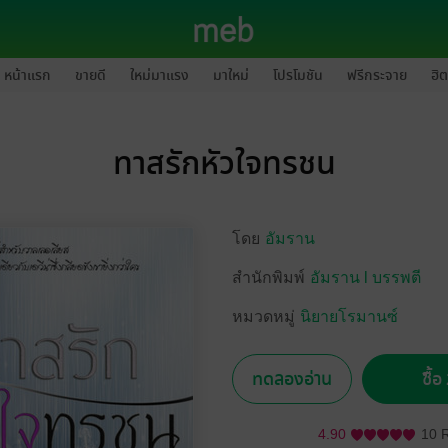
หน้าแรก
ขายดี
ใหม่มาแรง
มาใหม่
โปรโมชัน
ฟรีกระจาย
ฮิต
ทาสรักหัวใจทรชน
โดย
อัมราน
สำนักพิมพ์
อัมราน l บรรพตี
หมวดหมู่
นิยายโรมานซ์
ทดลองอ่าน
ซื้
4.90
10 