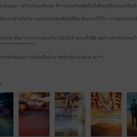
o; เด​วี​น่า​ถาม​เสียง​ขุ่น ที่​วาลเลอเรียส​พูด​ใน​สิ่ง​ที่​เธอ​รู้สึก​บ่อย​เหลือเกิ
องการ​สำหรับ​วี​น่า แต่​กอด​ของ​ผม​คือ​สิ่ง​ที่​ผม ต้องการ​ให้​วี​น่า การ​พยายาม​เข
ตา​ที่สุด เขา​น่าจะ​พบเด​วี​น่า​ได้​เป็น​ล้านๆ​ ครั้งที่​นิวยอร์ก แต่​กลับมา​พบ​ใ
***********************
จากสำนักพิมพ์แล้ว ผู้เขียนจึงนำมาจัดทำเป็น E-Book ค่ะ***
จ