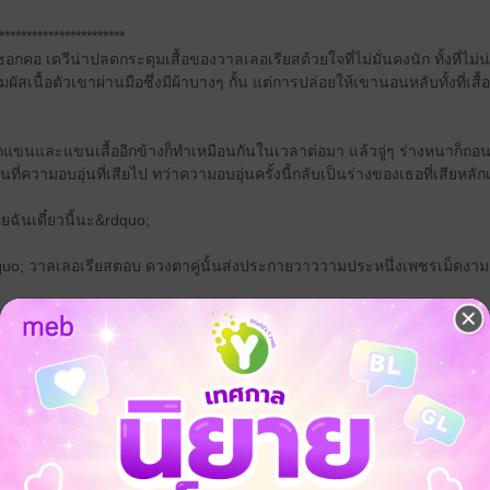
***********************
ซอก​คอ เด​วี​น่า​ปลด​กระดุม​เสื้อ​ของ​วาลเลอเรียส​ด้วยใจ​ที่​ไม่มั่นคง​นัก ทั้งที่​ไม่​
ส​เนื้อตัว​เขา​ผ่าน​มือ​ซึ่ง​มี​ผ้า​บางๆ​ กั้น แต่​การ​ปล่อย​ให้​เขา​นอนหลับ​ทั้งที่​เสื้อผ้
ก​แขน​และ​แขน​เสื้อ​อีก​ข้าง​ก็​ทำ​เหมือนกัน​ในเวลาต่อมา แล้ว​จู่ๆ ร่าง​หนา​ก็​ถอ
​ความ​อบอุ่น​ที่​เสียไป ทว่า​ความ​อบอุ่น​ครั้งนี้​กลับเป็น​ร่าง​ของ​เธอ​ที่​เสียหลั
ฉัน​เดี๋ยวนี้​นะ&rdquo;
o; ​วาลเลอเรียส​ตอบ ดวงตา​คู่​นั้น​ส่งประกาย​วาววาม​ประหนึ่ง​เพชร​เม็ด​งาม เข
;
อง​ออกจาก​เขา แต่​ก็​กลัว​ว่า​เธอ​จะ​ทำให้​เขา​เจ็บ​ไป​พร้อมๆ​ กัน ทำให้​เธอ​ยังคงอย
อิดโรย ความ​จริง​เขา​หลับ​ไปแล้ว แต่​ก็​คง​ไม่นาน​นัก​เมื่อ​รู้สึก​ถึง​ความ​เย็น​จาก​ผ้า​
ัส​ตัว​ได้​คง​ได้​ตาย​ไป​หลายครั้ง​แล้ว