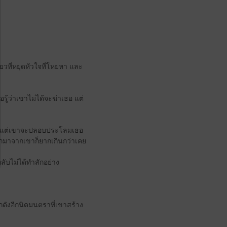
ยว​ที่​หยุด​หัวใจ​ที่​โหยหา และ​
ู้ว่า​เขา​ไม่ได้​จะ​ฆ่า​เธอ แต่​
โลม แต่​เขา​จะ​ปลอบประโลม​เธอ​
อก​มาจาก​เขา​ก็​ยากเกินกว่า​เคย
ับ​ไม่ได้​ทำ​สัก​อย่าง
ัง​อีกนิ​ดมน​ตรา​ที่​เขา​สร้าง​