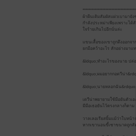
***********************************
ผ้า​ผืน​เดิม​สัมผัส​แผ่วเบา​มายัง​
กำลัง​ประหม่า​เพียง​เพราะ​ได้​สัมผั
ใจร้าย​เกินไป​อีก​นั่น​ล่ะ
แขน​เสื้อ​ของ​เขา​ถูก​ดึง​ออกจา
ยกมือคว้าอะไร สักอย่าง​มา​แทนที่
&ldquo;ทำ​อะไร​ของ​นาย ปล่อย​
&ldquo;ผม​อยาก​กอด​วี​น่า&rdqu
&ldquo;นาย​หลอก​ฉัน&rdquo
เด​วี​น่า​พยายาม​ใช้​มือ​ยัน​ตัวเ
มี​มือ​เธอ​ยัน​ไว้​ตรงกลาง​ก็ตาม
​วาลเลอเรียส​ยิ้ม​แม้ว่า​ใบหน้า​จะ​
หาก​เขา​นอน​ขี้เซา​ขนาด​ถูก​สัมผ