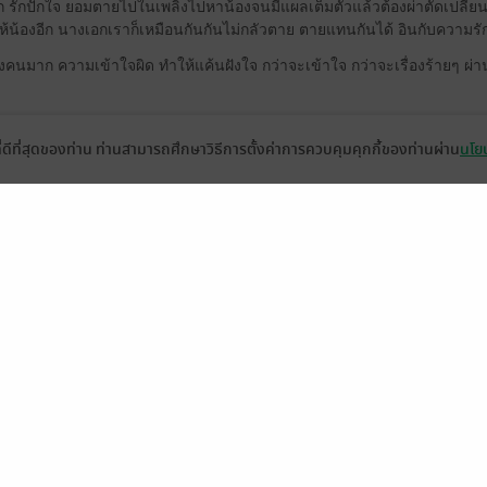
็ก รักปักใจ ยอมตายไปในเพลิงไปหาน้องจนมีแผลเต็มตัวแล้วต้องผ่าตัดเปลี่ยน
นให้น้องอีก นางเอกเราก็เหมือนกันกันไม่กลัวตาย ตายแทนกันได้ อินกับความร
งคนมาก ความเข้าใจผิด ทำให้แค้นฝังใจ กว่าจะเข้าใจ กว่าจะเรื่องร้ายๆ ผ่า
ที่ดีที่สุดของท่าน ท่านสามารถศึกษาวิธีการตั้งค่าการควบคุมคุกกี้ของท่านผ่าน
นโยบ
ยค่ะ พระเอกน่าร้ากกก
มี
14
โปร 😟😟 อ่านจบแล้วมาให้ หัวใจ
ห้าดวงไม่พอ
่ลง เหมือนได้อ่านนิยายแปลเลย ขอชมผู้ประพันธ์ เนื้อหา ในนิยาย ช่างอ่านไ
ะ เอกนางเอก ในโลกนี้จะมีคนที่อบอุ่นเหมือน อัสลานอีกมั๊ยนะ