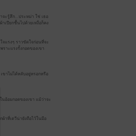
น่าจะ​รู้สึก...ประหม่า ใช่ เธอ​
า​เปียกชื้น​ไป​ด้วย​เหงื่อ​ก็​คง​
นใจ​แรงๆ​ ราว​ขัดใจ​ก่อนที่จะ
ก​เพราะ​แรง​รั้ง​กอด​ของ​เขา
า​ไม่ได้​หลับ​อยู่​หรอก​หรือ
ู่​ใน​อ้อมกอด​ของ​เขา แม้ว่า​จะ​
ที่เด​วี​น่า​ยัง​ถือ​ไว้​ใน​มือ