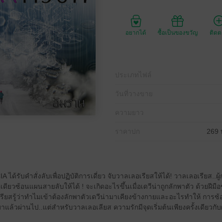
อยากได้
ซื้อเป็นของขวัญ
ติด
ประเภทไฟล์
วันที่วางขาย
ความยาว
ราคาปก
269 
A ได้รับคำสั่งลับเพื่อปฏิบัติการเดี่ยว จับวาลเลอเรียสให้ได้! วาลเลอเรียส..ผู้ก่
อเดียวซ้อนแผนสายลับให้ได้ ! จะเกิดอะไรขึ้นเมื่อเดวีน่าถูกลักพาตัว ด้วยฝีมือ
ียสรู้ว่าทำไมเข้าต้องลักพาตัวเดวีน่ามาเคียงข้างกายและอะไรทำให้ การซ้อ
แล้วผ่านไป..แต่สำหรับวาลเลอเลียส ความรักมีจุดเริ่มต้นเพียงครั้งเดียวกับผู้