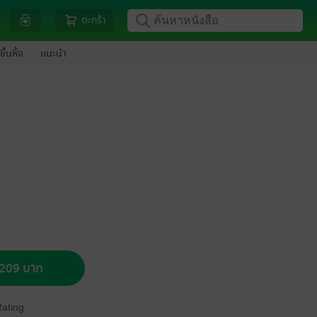
ตะกร้า
ขึ้นหิ้ง
แนะนำ
อ 209 บาท
Rating