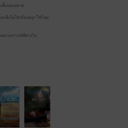
น​ตั้งแต่​แม่ตาย
้มแข็ง​ไม่ใช่​เรื่องสนุก ใช่ไหม​
น​สถานการณ์​ที่​ต่าง​ไป