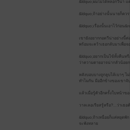
&ldquo;ผม​ไม่ได้​หลอก​วี​น่า แค่​
&ldquo;ถ้าอย่างนั้น​นาย​ก็​ควร​ปล
&ldquo;เรื่อง​นั้น​เอา​ไว้ก่อน
เขา​ยัง​อยาก​กอด​วี​น่า​อย่าง​นี้​
พร้อม​จะ​คว้า​เธอ​กลับมา​เพื่อ​จอ
&ldquo;อยาก​เป็นไข้​ทั้งคืน​หรือไ
ว่าความ​ตาย​อาจ​น่ากลัว​น้อยกว่า
หลัง​บอบบาง​ถูก​ลูบไล้​เบาๆ​ ไม
ทำไม​กัน มือ​อีกข้าง​ของ​เขา​จั
แล้ว​เมื่อ​รู้ตัว​อีกครั้ง​ใบหน้า
​วาลเลอเรียส​รู้​หรือ?...ว่า​เธอ
&ldquo;ถ้า​เหนื่อย​ก็แค่​หยุดพัก 
จะ​พังทลาย