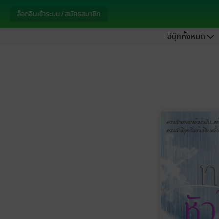
ล็อกอินเข้าระบบ / สมัครสมาชิก
อีบุ๊กทั้งหมด