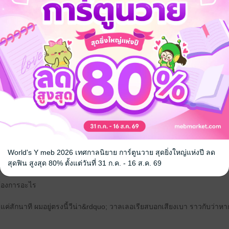
ผม​ไม่​บอกว่า​ผม​ตื่น​มา​ตั้งแต่​วี​น่า​เริ่ม​เช็ดตัว​นั่นแหละ&rdquo;
่อย​ฉัน ฉัน​จะ​ได้​เช็ดตัว​ให้​นาย​ต่อ&rdquo; มัน​อาจ​เป็น​ข้ออ้าง​ที่​ฟังขึ้น​ก็ได้
&rdquo; ​วาลเลอเรียส​บอก
ต่อ​อีก​สัก​นาที​เท่านั้น ดวงตา​สีฟ้า​มองเด​วี​น่า​ราวกับ​โหยหา​ประหนึ่ง​เธอ​คือ​คน​เดี
ง​จำไว้​ตลอดชีวิต​ที่​เหลืออยู่​ของ​เขา
ง&rdquo; เด​วี​น่า​บ่น​เสียง​ดัง สายตา​ที่​มอง​เขา​อย่าง​โกรธๆ​ ต้อง​เบือน​หนี เธอ​ร
​นั้น​ก็ได้
่ใช่​ใน​เชิง​ชู้สาว เด​วี​น่ารู้​จาก​การ​อ่าน​กาย​สัมผัส แต่​มัน​คือ​การ​ปลอบประ
บ​ที่​ข้อพับ​แขน​ของ​เธอ เรี่ยวแรง​เธอ​ราวกับ​ถูก​สูบ​ออกไป แม้แต่​จะ​ดัน​ตัวเอง​อ
World's Y meb 2026 เทศกาลนิยาย การ์ตูนวาย สุดยิ่งใหญ่แห่งปี ลด
สุดฟิน สูงสุด 80% ตั้งแต่วันที่ 31 ก.ค. - 16 ส.ค. 69
​ของ​เธอ​ก็​แนบกั​บอก​หนา​ของ​เขา​เสีย​แล้ว เด​วีน่า​อยาก​กรีดร้อง อยาก​ผลักไส แต่กล
​ต้องการ​อะไร
แค่​สัก​นาที ผม​อยู่​ตรงนี้​วี​น่า&rdquo; ​วาลเลอเรียส​บอก​เสียง​เบา ราวกับว่า​หาก​ด