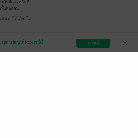
หน้าอีก เจอกันอีก
ักทั้งสองคน
นมันมาได้เกือบไม่
ายการใช้คุกกี้ของเราที่นี่
ตกลง
สมัครขายอีบุ๊ก
วิธีการใช้งาน
ติดต่อเรา
มีแล้ว -
ap-user-24507074
22 วันที่ผ่านมา
แล้ว -
นิรนามID : 7Ir16TE037
 พ.ค. 2567
15:35 น.
ด้อิ่ม อก อิ่มใจไป
มีแล้ว -
Anchalee Olsen