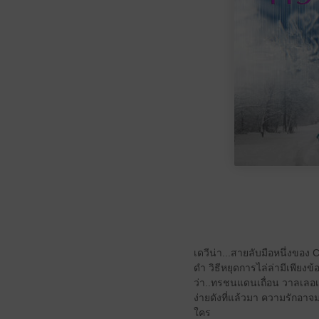
เดวีน่า...สายลับมือหนึ่งของ CI
ดำ วิธีหยุดการไล่ล่ามีเพียงข้
ว่า..ทรชนแดนเถื่อน วาลเลอเร
ง่ายดังที่แล้วมา ความรักอาจมา
ใคร