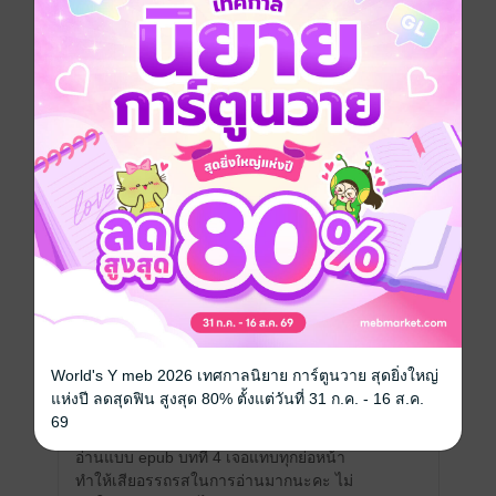
ๆรึป่าว แต่ใดๆๆยังไงก็รอดอยู่แล้ว เก่งขนาดนี้
มีแล้ว -
prasmtt
0
30 ม.ค. 2568
17:26 น.
หลังบ้าน meb ช่วยตรวจสอบและแก้ไขเคส
ข้างล่างให้แล้ว เลยลองรีดาวน์โหลดใหม่แล้ว
สุ่มอ่านดู พบว่าแก้ไขแล้วตามที่แจ้งไป (ไม่ได้
อ่านใหม่ทั้งหมด เพราะเพิ่งอ่านเรื่องนี้จบไปเมื่อ
สองสามวันก่อน) ขอบคุณทางเจ้าหน้าที่มากค่ะ
จริงๆ เป็นเคสที่ไม่ควรให้นักอ่านต้องเจอเลย
หวังว่าจะเป็น lesson learn ของทีมงานที่จัดทำ
epub นะคะ เรากลับมาให้เรตติ้ง 5 แล้วค่ะ
ขอบคุณมากๆ ค่ะ
มีแล้ว -
Winter Begins
0
7 ต.ค. 2567
15:3 น.
World's Y meb 2026 เทศกาลนิยาย การ์ตูนวาย สุดยิ่งใหญ่
แห่งปี ลดสุดฟิน สูงสุด 80% ตั้งแต่วันที่ 31 ก.ค. - 16 ส.ค.
69
เล่ม 2 นี้เว้นวรรคได้ผิดพลาดเยอะมากเลยค่ะ
อ่านแบบ epub บทที่ 4 เจอแทบทุกย่อหน้า
ทำให้เสียอรรถรสในการอ่านมากนะคะ ไม่