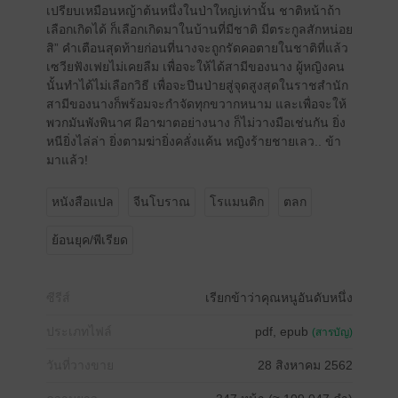
เปรียบเหมือนหญ้าต้นหนึ่งในป่าใหญ่เท่านั้น ชาติหน้าถ้า
เลือกเกิดได้ ก็เลือกเกิดมาในบ้านที่มีชาติ มีตระกูลสักหน่อย
สิ” คำเตือนสุดท้ายก่อนที่นางจะถูกรัดคอตายในชาติที่แล้ว
เซวียฟังเฟยไม่เคยลืม เพื่อจะให้ได้สามีของนาง ผู้หญิงคน
นั้นทำได้ไม่เลือกวิธี เพื่อจะปีนป่ายสู่จุดสูงสุดในราชสำนัก
สามีของนางก็พร้อมจะกำจัดทุกขวากหนาม และเพื่อจะให้
พวกมันพังพินาศ ผีอาฆาตอย่างนาง ก็ไม่วางมือเช่นกัน ยิ่ง
หนียิ่งไล่ล่า ยิ่งตามฆ่ายิ่งคลั่งแค้น หญิงร้ายชายเลว.. ข้า
มาแล้ว!
หนังสือแปล
จีนโบราณ
โรแมนติก
ตลก
ย้อนยุค/พีเรียด
ซีรีส์
เรียกข้าว่าคุณหนูอันดับหนึ่ง
ประเภทไฟล์
pdf, epub
(สารบัญ)
วันที่วางขาย
28 สิงหาคม 2562