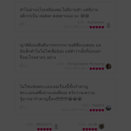
ทำไมอ่านๆไปเหมือนพอ.ไม่มีงานทำ แต่มีงาน
อดิเรกเป็น stalker คอยตามนอ.นะ 😅😅
มีแล้ว -
Krystalkate
1
18 มิ.ย. 2567
4:17 น.
ญาติฝั่งแม่คือดีมากกกกกกก ขอติที่แบบตอน นอ
ยังเด็กทำไมไม่ไฟเพื่อน้อง แค่คำว่าเด็กก็บ่งบอก
ถึงอะไรหลายๆ อย่าง
มีแล้ว -
Khing Jidapha Phoisaeng
0
sai
8 มิ.ย. 2567
4:46 น.
ไม่ใช่แฟนพระเอกเลยเรื่องนี้ชั้นรำคาญ
พระเอกแต่พึ่งอ่านเล่มที่สอง หวังว่าจะความ
รู้มากน่ารำคาญนี้ลง🥹🥹🥹😭😭😭
มีแล้ว -
Tiw2019
1
29 พ.ค. 2567
15:53 น.
มีแล้ว -
BEAU6315
มีแล้ว -
siri.bb