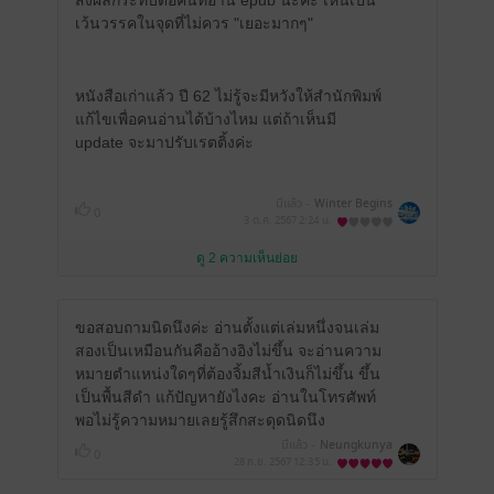
ส่งผลกระทบต่อคนที่อ่าน epub นะคะ เห็นเป็น
เว้นวรรคในจุดที่ไม่ควร "เยอะมากๆ"
หนังสือเก่าแล้ว ปี 62 ไม่รู้จะมีหวังให้สำนักพิมพ์
แก้ไขเพื่อคนอ่านได้บ้างไหม แต่ถ้าเห็นมี
update จะมาปรับเรตติ้งค่ะ
มีแล้ว -
Winter Begins
0
3 ต.ค. 2567
2:24 น.
ดู 2 ความเห็นย่อย
ขอสอบถามนิดนึงค่ะ อ่านตั้งแต่เล่มหนึ่งจนเล่ม
สองเป็นเหมือนกันคืออ้างอิงไม่ขึ้น จะอ่านความ
หมายตำแหน่งใดๆที่ต้องจิ้มสีน้ำเงินก็ไม่ขึ้น ขึ้น
เป็นพื้นสีดำ แก้ปัญหายังไงคะ อ่านในโทรศัพท์
พอไม่รู้ความหมายเลยรู้สึกสะดุดนิดนึง
มีแล้ว -
Neungkunya
0
28 ก.ย. 2567
12:35 น.