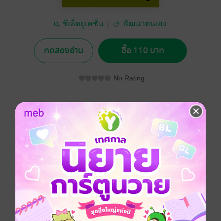
ซีเอ็ดยูเคชั่น
พัฒนาตนเอง
ทดลองอ่าน
ซื้อ 110 บาท
No Rating
อยากได้
ซื้อเป็นของขวัญ
ติดตาม
แชร์
หนังสือ สอนนักขายให้รวย เล่มนี้ เป็นการรวบรวม
ประสบการณ์ที่เกิดขึ้นในภาคสนาม และพยายามลำดับ
เป็นขั้นเป็นตอนให้เข้าใจง่าย ๆ ถึงเทคนิคและวิธีการที่ต้อง
ใช้ลูกล่อลูกชนกว่าจะผ่านมาได้ โดยหวังจะให้เป็น
ประโยชน์กับผู้ที่จะเข้ามาสู่ถนนแห่งการเป็นนักขาย เพิ่ม
ทักษะของการสื่อสารในการขายเพื่อสร้างความประทับใจ