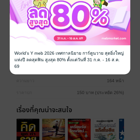
ให้ลูกค้า ผูกพันธ์กับลูกค้า เพื่อเป็นการรักษาลูกค้าไว้ชั่ว
ชีวิต
พัฒนาตนเอง
ความสำเร็จ
บริหารธุรกิจ
การขาย
World's Y meb 2026 เทศกาลนิยาย การ์ตูนวาย สุดยิ่งใหญ่
ประเภทไฟล์
pdf
แห่งปี ลดสุดฟิน สูงสุด 80% ตั้งแต่วันที่ 31 ก.ค. - 16 ส.ค.
69
วันที่วางขาย
15 สิงหาคม 2562
ความยาว
164 หน้า
ราคาปก
150 บาท (ประหยัด 26%)
เรื่องที่คุณน่าจะสนใจ