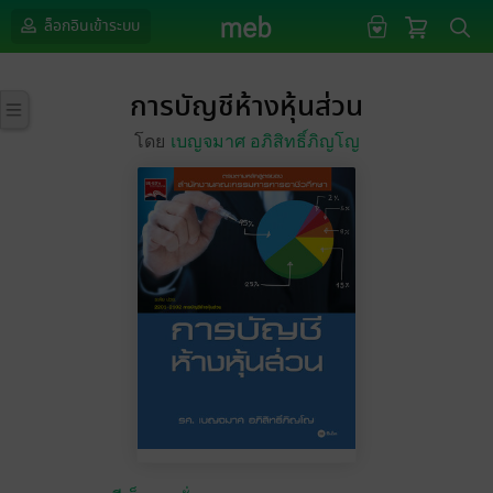
ล็อกอินเข้าระบบ
การบัญชีห้างหุ้นส่วน
โดย
เบญจมาศ อภิสิทธิ์ภิญโญ