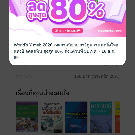
การเงิน
การลงทุน
หุ้น
การบัญชี
งบการเงิน
ประเภทไฟล์
pdf
World's Y meb 2026 เทศกาลนิยาย การ์ตูนวาย สุดยิ่งใหญ่
แห่งปี ลดสุดฟิน สูงสุด 80% ตั้งแต่วันที่ 31 ก.ค. - 16 ส.ค.
วันที่วางขาย
18 สิงหาคม 2562
69
ความยาว
178 หน้า
ราคาปก
160 บาท (ประหยัด 25%)
เรื่องที่คุณน่าจะสนใจ