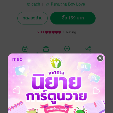
cach
นิยายวาย Boy Love
/ Yaoi
ทดลองอ่าน
ซื้อ 159 บาท
5.00
1 Rating
อยากได้
ซื้อเป็นของขวัญ
ติดตาม
แชร์
จินเยว่ หรืออีกชื่อคือองค์ชายสาม เขาเติบโตมาด้วยความ
เอาแต่ใจ
วันหนึ่งเขาไปเที่ยวเล่นตามประสา แต่ทว่าต้องไปสะดุดกับ
นายกองทหารผู้หนึ่ง
ซึ่งนามของเขาคือ เส้ายง