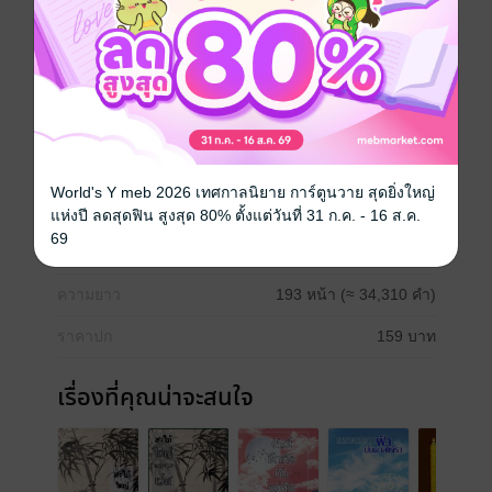
หลังจากเหตุการครั้งนั้นความป่วนขององค์ชายสามกับเส้า
ยงก็เริ่มขึ้น
หนึ่งคนที่แอบรัก กับ หนึ่งคนที่ไม่อยากมีชีวิตต่อไป
Boy love / Yaoi
World's Y meb 2026 เทศกาลนิยาย การ์ตูนวาย สุดยิ่งใหญ่
ประเภทไฟล์
pdf, epub
(สารบัญ)
แห่งปี ลดสุดฟิน สูงสุด 80% ตั้งแต่วันที่ 31 ก.ค. - 16 ส.ค.
69
วันที่วางขาย
17 สิงหาคม 2562
ความยาว
193 หน้า (≈ 34,310 คำ)
ราคาปก
159 บาท
เรื่องที่คุณน่าจะสนใจ