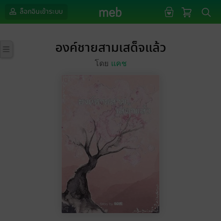
ล็อกอินเข้าระบบ
องค์ชายสามเสด็จแล้ว
โดย
แคช