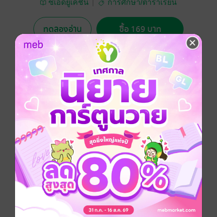
ซีเอ็ดยูเคชั่น
การศึกษา/ตำราเรียน
ทดลองอ่าน
ซื้อ 169 บาท
No Rating
อยากได้
ซื้อเป็นของขวัญ
ติดตาม
แชร์
ไฟฟ้า
อาชีวศึกษา
วิศวกรรมศาสตร์
ประเภทไฟล์
pdf
วันที่วางขาย
20 สิงหาคม 2562
ความยาว
561 หน้า